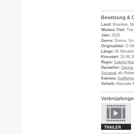
Besetzung & C
Land:
Brasilien, M
Weitere Titel:
The 
Jahr:
2025
Genre:
Drama, Sci
Originaltitel:
O Úl
Länge:
85 Minuten
Kinostart:
25.09.2
Regie:
Gabriel Ma
Darsteller:
Denise
Socarras
als Rober
Kamera:
Guillerm
Verleih:
Alamode F
Verknüpfungen
TRAILER