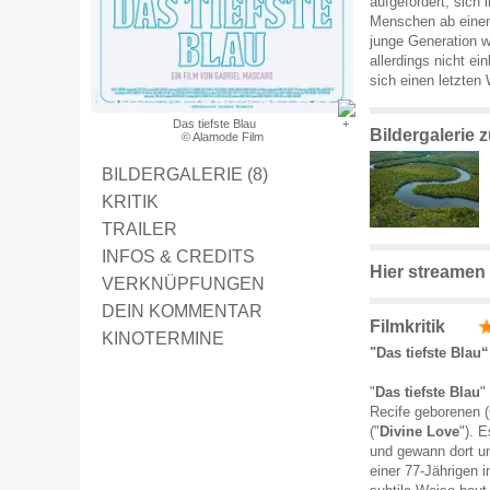
aufgefordert, sich
Menschen ab einem
junge Generation we
allerdings nicht e
sich einen letzten
Das tiefste Blau
Bildergalerie 
© Alamode Film
BILDERGALERIE (8)
KRITIK
TRAILER
INFOS & CREDITS
Hier streamen
VERKNÜPFUNGEN
DEIN KOMMENTAR
Filmkritik
KINOTERMINE
"Das tiefste Blau“
"
Das tiefste Blau
"
Recife geborenen 
("
Divine Love
"). 
und gewann dort un
einer 77-Jährigen 