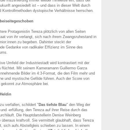
 die Inszenierung immer wieder Hinweise ein, dass der
ukunft angesiedelt ist – und dass in dieser Welt durch
 Kontrollmethoden dystopische Verhältnisse herrschen.
 beiseitegeschoben
ltere Protagonistin Tereza plötzlich von allen Seiten
taat von ihr verlangt, sich nach ihrem Zwangsruhestand in
enior:innen zu begeben. Dahinter steckt der
ende Gedanke von radikaler Effizienz im Sinne des
tums.
ive Umfeld der Industriestadt wird kontrastiert mit der
za flüchtet. Mit seinem Kameramann Guillermo Garza
innehmende Bilder im 4:3-Format, die den Film mehr und
he und mystische Gefilde führen. Auch der Score von
 gekonnt zur Atmosphäre bei.
Heldin
u verfallen, schildert "
Das tiefste Blau
" den Weg der
nd -erfüllung, den Tereza auf ihrer Reise durch das
chläuft. Die Hauptdarstellerin Denise Weinberg
e überaus kraftvoll. Sie vermittelt glaubhaft, dass Tereza
st, sich aufs Abstellgleis schieben zu lassen. In einem