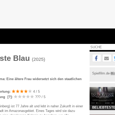
fste Blau
(2025)
l
Spielfilm.de-
Mi
a: Eine ältere Frau widersetzt sich den staatlichen
ertung:
4 / 5
ung
[?]
:
??? / 5
berg) ist 77 Jahre alt und lebt in naher Zukunft in einer
BELIEBTESTE
tadt im Amazonasgebiet. Eines Tages wird sie dazu