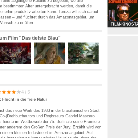
 in eine abgelegene Kolonie zu begeben, wo alle
 bestimmten Alter untergebracht werden, damit die
iterhin produktiv arbeiten kann. Tereza will sich darauf
inlassen – und flüchtet durch das Amazonasgebiet, um
 Wunsch zu erfüllen.
FILM-KINOST
zum Film "Das tiefste Blau"
4 / 5
: Flucht in die freie Natur
 ist das neue Werk des 1983 in der brasilianischen Stadt
(Co-)Drehbuchautors und Regisseurs Gabriel Mascaro
Es feierte im Wettbewerb der 75. Berlinale seine Premiere
ter anderem den Großen Preis der Jury. Erzählt wird von
in einem kleinen Industrieort im Amazonasgebiet. Auf