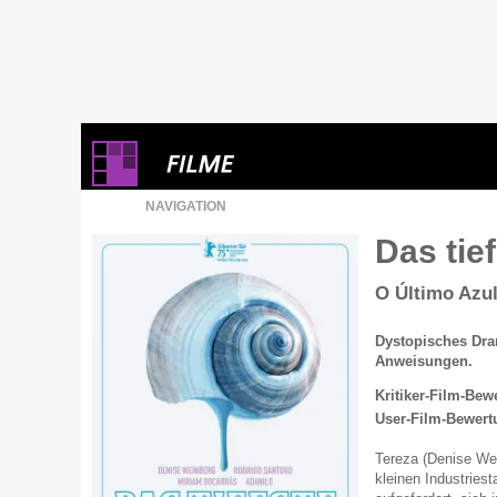
NAVIGATION
Das tie
O Último Azu
Dystopisches Dram
Anweisungen.
Kritiker-Film-Bew
User-Film-Bewert
Tereza (Denise Wein
kleinen Industries