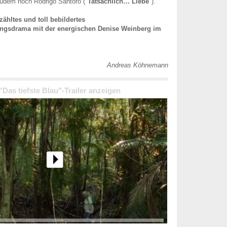
zudem noch Rodrigo Santoro ("
Tatsächlich… Liebe
").
rzähltes und toll bebildertes
ngsdrama mit der energischen Denise Weinberg im
Andreas Köhnemann
 "Das tiefste Blau"-Trailer anzeigen