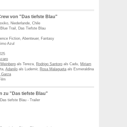
rew von "Das tiefste Blau"
exiko, Niederlande, Chile
Blue Trail, Das Tiefste Blau
ence Fiction, Abenteuer, Fantasy
timo Azul
025
scaro
 Weinberg
als Tereza,
Rodrigo Santoro
als Cadu,
Miriam
ta,
Adanilo
als Ludemir,
Rosa Malagueta
als Esmeraldina
o Garza
ilm
 zu "Das tiefste Blau"
Das tiefste Blau - Trailer