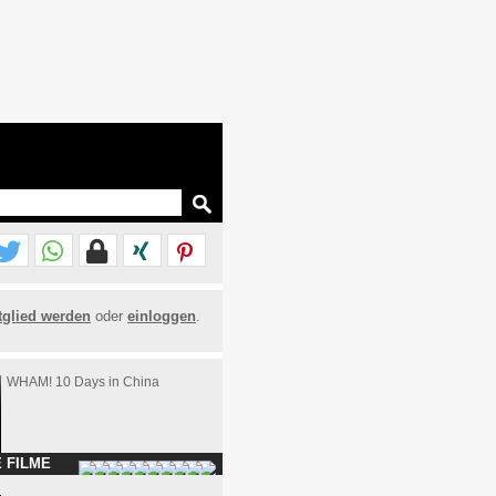
tglied werden
oder
einloggen
.
WHAM! 10 Days in China
 FILME