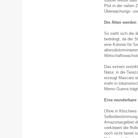
subtile Weise baut
Plot in der nahen Z
Überwachungs- und
Die Alten werden
So sieht sich die ä
bedrängt, da der S
eine Kolonie für S
altersdiskriminier
Wirtschaftswachs
Das extrem restrikt
Natur, in die Tere
erzeugt Mascaro e
mehr in träumerisc
Memo Guerra trägt
Eine wunderbare 
Ohne in Klischees z
Selbstbestimmung u
Amazonasgebiet dur
verkörpert die Roll
noch nicht bereit i