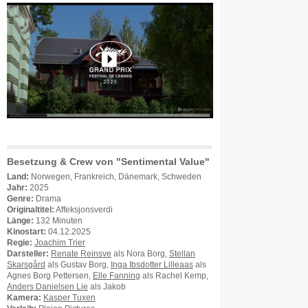
Besetzung & Crew von "Sentimental Value"
Land:
Norwegen, Frankreich, Dänemark, Schweden
Jahr:
2025
Genre:
Drama
Originaltitel:
Affeksjonsverdi
Länge:
132 Minuten
Kinostart:
04.12.2025
Regie:
Joachim Trier
Darsteller:
Renate Reinsve
als Nora Borg,
Stellan
Skarsgård
als Gustav Borg,
Inga Ibsdotter Lilleaas
als
Agnes Borg Pettersen,
Elle Fanning
als Rachel Kemp,
Anders Danielsen Lie
als Jakob
Kamera:
Kasper Tuxen