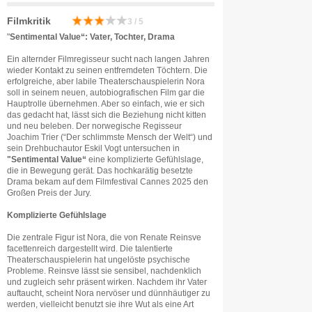
Filmkritik
3 / 5
"
Sentimental Value“:
Vater, Tochter, Drama
Ein alternder Filmregisseur sucht nach langen Jahren
wieder Kontakt zu seinen entfremdeten Töchtern. Die
erfolgreiche, aber labile Theaterschauspielerin Nora
soll in seinem neuen, autobiografischen Film gar die
Hauptrolle übernehmen. Aber so einfach, wie er sich
das gedacht hat, lässt sich die Beziehung nicht kitten
und neu beleben. Der norwegische Regisseur
Joachim Trier (“Der schlimmste Mensch der Welt“) und
sein Drehbuchautor Eskil Vogt untersuchen in
"Sentimental Value“
eine komplizierte Gefühlslage,
die in Bewegung gerät. Das hochkarätig besetzte
Drama bekam auf dem Filmfestival Cannes 2025 den
Großen Preis der Jury.
Komplizierte Gefühlslage
Die zentrale Figur ist Nora, die von Renate Reinsve
facettenreich dargestellt wird. Die talentierte
Theaterschauspielerin hat ungelöste psychische
Probleme. Reinsve lässt sie sensibel, nachdenklich
und zugleich sehr präsent wirken. Nachdem ihr Vater
auftaucht, scheint Nora nervöser und dünnhäutiger zu
werden, vielleicht benutzt sie ihre Wut als eine Art