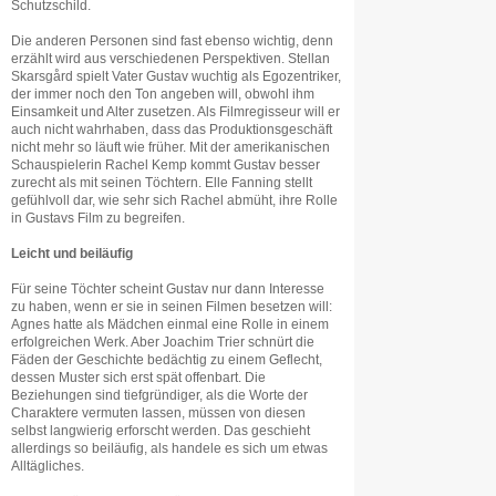
Schutzschild.
Die anderen Personen sind fast ebenso wichtig, denn
erzählt wird aus verschiedenen Perspektiven. Stellan
Skarsgård spielt Vater Gustav wuchtig als Egozentriker,
der immer noch den Ton angeben will, obwohl ihm
Einsamkeit und Alter zusetzen. Als Filmregisseur will er
auch nicht wahrhaben, dass das Produktionsgeschäft
nicht mehr so läuft wie früher. Mit der amerikanischen
Schauspielerin Rachel Kemp kommt Gustav besser
zurecht als mit seinen Töchtern. Elle Fanning stellt
gefühlvoll dar, wie sehr sich Rachel abmüht, ihre Rolle
in Gustavs Film zu begreifen.
Leicht und beiläufig
Für seine Töchter scheint Gustav nur dann Interesse
zu haben, wenn er sie in seinen Filmen besetzen will:
Agnes hatte als Mädchen einmal eine Rolle in einem
erfolgreichen Werk. Aber Joachim Trier schnürt die
Fäden der Geschichte bedächtig zu einem Geflecht,
dessen Muster sich erst spät offenbart. Die
Beziehungen sind tiefgründiger, als die Worte der
Charaktere vermuten lassen, müssen von diesen
selbst langwierig erforscht werden. Das geschieht
allerdings so beiläufig, als handele es sich um etwas
Alltägliches.