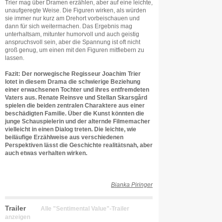
Trier mag über Dramen erzählen, aber auf eine leichte,
unaufgeregte Weise. Die Figuren wirken, als würden
sie immer nur kurz am Drehort vorbeischauen und
dann für sich weitermachen. Das Ergebnis mag
unterhaltsam, mitunter humorvoll und auch geistig
anspruchsvoll sein, aber die Spannung ist oft nicht
groß genug, um einen mit den Figuren mitfiebern zu
lassen.
Fazit: Der norwegische Regisseur Joachim Trier
lotet in diesem Drama die schwierige Beziehung
einer erwachsenen Tochter und ihres entfremdeten
Vaters aus. Renate Reinsve und Stellan Skarsgård
spielen die beiden zentralen Charaktere aus einer
beschädigten Familie. Über die Kunst könnten die
junge Schauspielerin und der alternde Filmemacher
vielleicht in einen Dialog treten. Die leichte, wie
beiläufige Erzählweise aus verschiedenen
Perspektiven lässt die Geschichte realitätsnah, aber
auch etwas verhalten wirken.
Bianka Piringer
Trailer
Alle "Sentimental Value"-Trailer
anzeigen