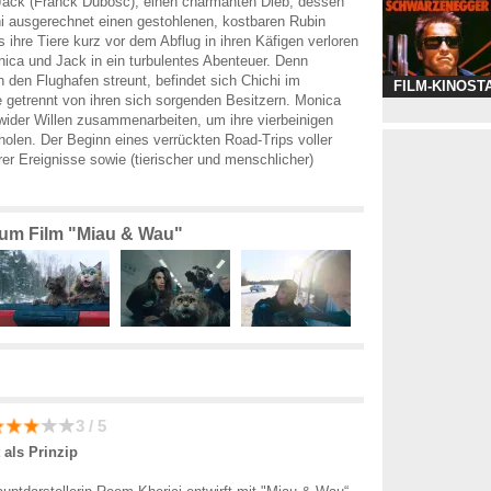
Jack (Franck Dubosc), einen charmanten Dieb, dessen
i ausgerechnet einen gestohlenen, kostbaren Rubin
s ihre Tiere kurz vor dem Abflug in ihren Käfigen verloren
ica und Jack in ein turbulentes Abenteuer. Denn
 den Flughafen streunt, befindet sich Chichi im
FILM-KINOST
 getrennt von ihren sich sorgenden Besitzern. Monica
ider Willen zusammenarbeiten, um ihre vierbeinigen
holen. Der Beginn eines verrückten Road-Trips voller
r Ereignisse sowie (tierischer und menschlicher)
 zum Film "Miau & Wau"
3 / 5
 als Prinzip