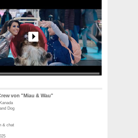
Crew von "Miau & Wau"
 Kanada
and Dog
n & chat
025