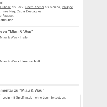
ci
 Dubosc
als Jack,
Reem Kherici
als Monica,
Philippe
t,
Inès Reg
,
Oscar Desgagnés
e Fausset
stribution
n zu "Miau & Wau"
Miau & Wau - Trailer
Miau & Wau - Filmausschnitt
mentar zu "Miau & Wau"
Login mit
Spielfilm.de
-
ohne Login
fortsetzen.