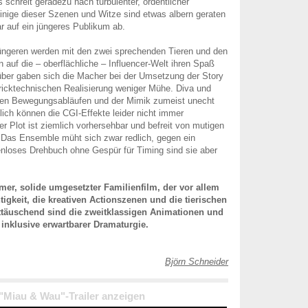
 schreit geradezu nach turbulenter, ordentlicher
inige dieser Szenen und Witze sind etwas albern geraten
ar auf ein jüngeres Publikum ab.
üngeren werden mit den zwei sprechenden Tieren und den
 auf die – oberflächliche – Influencer-Welt ihren Spaß
er gaben sich die Macher bei der Umsetzung der Story
tricktechnischen Realisierung weniger Mühe. Diva und
ihren Bewegungsabläufen und der Mimik zumeist unecht
glich können die CGI-Effekte leider nicht immer
r Plot ist ziemlich vorhersehbar und befreit von mutigen
 Das Ensemble müht sich zwar redlich, gegen ein
nloses Drehbuch ohne Gespür für Timing sind sie aber
amer, solide umgesetzter Familienfilm, der vor allem
tigkeit, die kreativen Actionszenen und die tierischen
ttäuschend sind die zweitklassigen Animationen und
y inklusive erwartbarer Dramaturgie.
Björn Schneider
 "Miau & Wau"-Trailer anzeigen