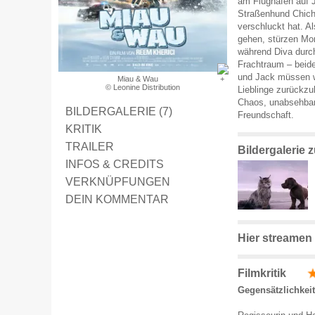
am Flughafen auf 
Straßenhund Chich
verschluckt hat. Al
gehen, stürzen Mon
während Diva durch
Frachtraum – beide
und Jack müssen w
Miau & Wau
© Leonine Distribution
Lieblinge zurückzu
Chaos, unabsehbare
BILDERGALERIE (7)
Freundschaft.
KRITIK
TRAILER
Bildergalerie
INFOS & CREDITS
VERKNÜPFUNGEN
DEIN KOMMENTAR
Hier streamen
Filmkritik
Gegensätzlichkeit