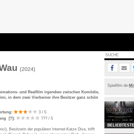
 Wau
(2024)
Spielfilm.de-
Mi
nimations- und Realfilm irgendwo zwischen Komödie,
mi, in dem zwei Vierbeiner ihre Besitzer ganz schön
ertung:
3 / 5
ung
[?]
:
??? / 5
BELIEBTESTE
i), Besitzerin der populären Internet-Katze Diva, trifft