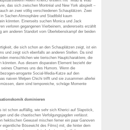
uptdarstellerin Reem Kherici entwirft mit "Miau & Wau“
ie, das sich zwischen Montréal und New York abspielt –
h auch an zwei völlig verschiedenen Schauplätzen. Zwei
e in Sachen Atmosphäre und Stadtbild kaum
sein könnten. Einerseits suchen Monica und Jack
hren verloren gegangenen Vierbeinern, andererseits erzählt
ung am anderen Standort vom Überlebenskampf der beiden
tigkeit, die sich schon an den Schauplätzen zeigt, ist ein
s und zeigt sich ebenfalls an anderen Stellen. Da sind
eiden menschlichen wie tierischen Hauptcharaktere, die
n könnten. Aus diesem disparaten Element bezieht der
il seines Charmes uns des Humors. Wenn die
stbezogen-arrogante Social-Media-Katze auf den
as naiven Welpen Chichi trifft und sie zusammen allerlei
 müssen, dann sind temporeiche, schräge Momente
tuationskomik dominieren
st schon auffällig, wie sehr sich Kherici auf Slapstick,
agen und die chaotischen Verfolgungsjagden verlässt.
n hektischen Gewusel mischen ferner ein paar Ganoven
er eigentliche Bösewicht des Films) mit, die hinter dem