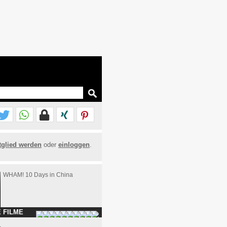
tglied werden
oder
einloggen
.
WHAM! 10 Days in China
 FILME