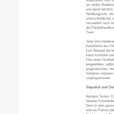
Regisseurin und Ha
ein wildes Roadmov
und damit letztlic
Handlungsorte, di
unterschiedlicher 
verzweifelt nach i
die Parallelhandl
Tiere.
Jene Verschiedenar
Kernthema des Film
zum Beispiel die b
kaum konträrer sei
Film einen Großte
eingebildete, selb
pragmatischen, etw
Gefahren meistern
vorprogrammiert.
Slapstick und Si
Apropos Tempo: Es i
rasante Actioneinl
Denn in dem ganze
und ein Polizist (d