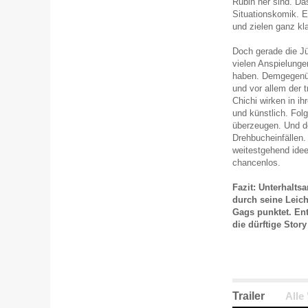
Rubin her sind. Das
Situationskomik. E
und zielen ganz kl
Doch gerade die J
vielen Anspielungen
haben. Demgegenüb
und vor allem der 
Chichi wirken in 
und künstlich. Fol
überzeugen. Und de
Drehbucheinfällen.
weitestgehend idee
chancenlos.
Fazit: Unterhalts
durch seine Leich
Gags punktet. En
die dürftige Stor
Trailer
Alle