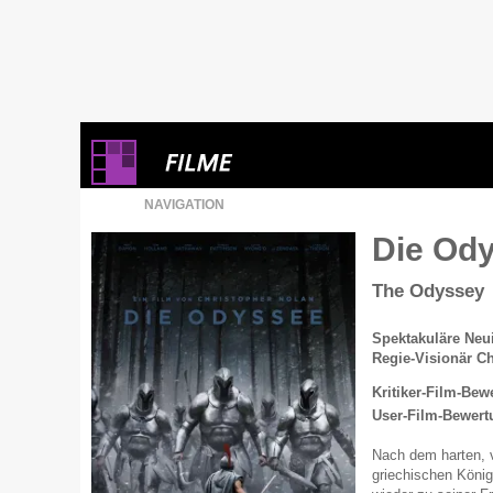
NAVIGATION
Die Od
The Odyssey
Spektakuläre Neu
Regie-Visionär C
Kritiker-Film-Bew
User-Film-Bewert
Nach dem harten, v
griechischen Köni