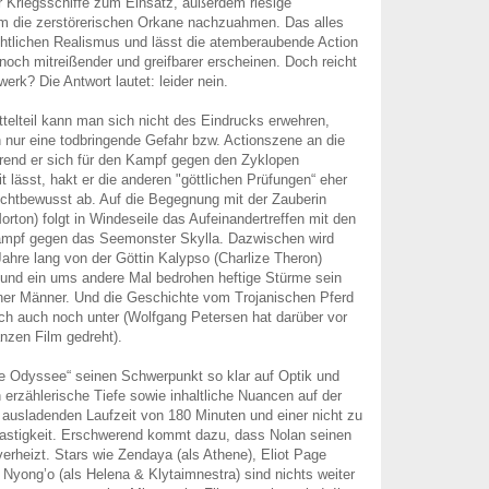
 Kriegsschiffe zum Einsatz, außerdem riesige
 die zerstörerischen Orkane nachzuahmen. Das alles
htlichen Realismus und lässt die atemberaubende Action
noch mitreißender und greifbarer erscheinen. Doch reicht
werk? Die Antwort lautet: leider nein.
telteil kann man sich nicht des Eindrucks erwehren,
 nur eine todbringende Gefahr bzw. Actionszene an die
rend er sich für den Kampf gegen den Zyklopen
 lässt, hakt er die anderen "göttlichen Prüfungen“ eher
lichtbewusst ab. Auf die Begegnung mit der Zauberin
rton) folgt in Windeseile das Aufeinandertreffen mit den
ampf gegen das Seemonster Skylla. Dazwischen wird
hre lang von der Göttin Kalypso (Charlize Theron)
 und ein ums andere Mal bedrohen heftige Stürme sein
ner Männer. Und die Geschichte vom Trojanischen Pferd
lich auch noch unter (Wolfgang Petersen hat darüber vor
nzen Film gedreht).
e Odyssee“ seinen Schwerpunkt so klar auf Optik und
n erzählerische Tiefe sowie inhaltliche Nuancen auf der
r ausladenden Laufzeit von 180 Minuten und einer nicht zu
lastigkeit. Erschwerend kommt dazu, dass Nolan seinen
erheizt. Stars wie Zendaya (als Athene), Eliot Page
a Nyong’o (als Helena & Klytaimnestra) sind nichts weiter