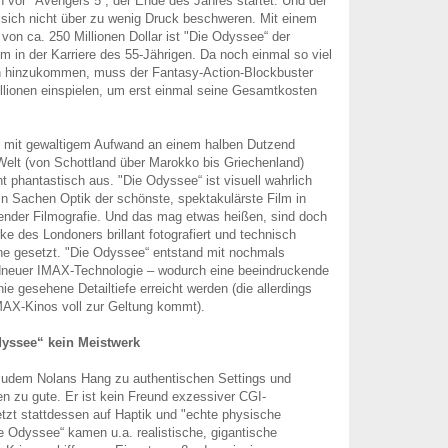
 vor "Avengers 5“, der Ende des Jahres startet. Und der
sich nicht über zu wenig Druck beschweren. Mit einem
von ca. 250 Millionen Dollar ist "Die Odyssee“ der
lm in der Karriere des 55-Jährigen. Da noch einmal so viel
 hinzukommen, muss der Fantasy-Action-Blockbuster
lionen einspielen, um erst einmal seine Gesamtkosten
r mit gewaltigem Aufwand an einem halben Dutzend
elt (von Schottland über Marokko bis Griechenland)
eht phantastisch aus. "Die Odyssee“ ist visuell wahrlich
in Sachen Optik der schönste, spektakulärste Film in
ender Filmografie. Und das mag etwas heißen, sind doch
ke des Londoners brillant fotografiert und technisch
ne gesetzt. "Die Odyssee“ entstand mit nochmals
ndneuer IMAX-Technologie – wodurch eine beeindruckende
ie gesehene Detailtiefe erreicht werden (die allerdings
IMAX-Kinos voll zur Geltung kommt).
dyssee“ kein Meistwerk
dem Nolans Hang zu authentischen Settings und
en zu gute. Er ist kein Freund exzessiver CGI-
etzt stattdessen auf Haptik und "echte physische
e Odyssee“ kamen u.a. realistische, gigantische