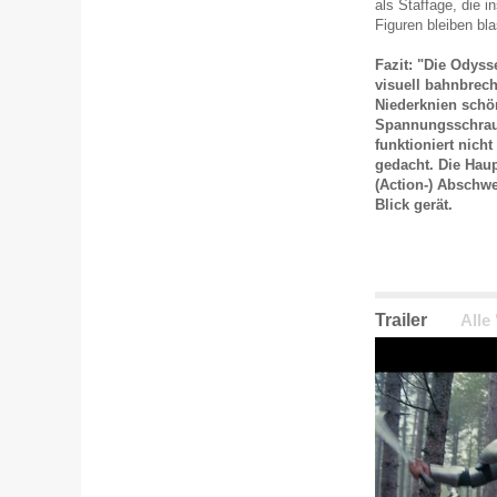
als Staffage, die 
Figuren bleiben b
Fazit: "Die Odyss
visuell bahnbrec
Niederknien schön
Spannungsschraub
funktioniert nich
gedacht. Die Hau
(Action-) Abschw
Blick gerät.
Trailer
Alle