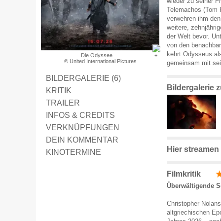
wieder zu seiner 
Telemachos (Tom H
verwehren ihm den
weitere, zehnjähri
der Welt bevor. Un
von den benachbart
kehrt Odysseus als
Die Odyssee
© United International Pictures
gemeinsam mit sei
BILDERGALERIE (6)
Bildergalerie
KRITIK
TRAILER
INFOS & CREDITS
VERKNÜPFUNGEN
DEIN KOMMENTAR
Hier streamen
KINOTERMINE
Filmkritik
Überwältigende 
Christopher Nolans
altgriechischen Ep