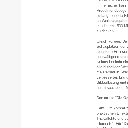
Jahres 2026 – noch
Filmemacher kann 
Produktionsbudget 
bislang teuerste Fi
an Werbeausgaben
mindestens 500 Mil
zu decken.
Gleich vorweg: De
Schauplätzen der W
realisierte Film si
überwältigend und 
Nolans beeindruck
alle bisherigen Wer
meisterhaft in Sze
verbesserter, bra
Bildauflösung und n
nur in speziellen 
Darum ist "Die O
Dem Film kommt zu
praktischen Effekt
Trickeffekte und s
Elemente“. Für "Di