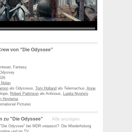
Crew von "Die Odyssee"
enteuer, Fantasy
Odyssey
026
 Nolan
amon
als Odysseus,
Tom Holland
als Telemachus,
Anne
elope,
Robert Pattinson
als Antinous,
Lupita Nyong'o
n Hoytema
ernational Pictures
n zu "Die Odyssee"
Alle anzeigen
"Die Odyssee" bei MDR verpasst?: Die Wiederholung
online und im TV