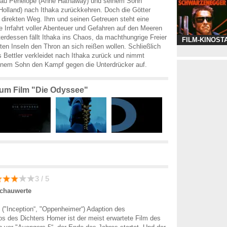
Frau Penelope (Anne Hathaway) und seinem Sohn
olland) nach Ithaka zurückkehren. Doch die Götter
 direkten Weg. Ihm und seinen Getreuen steht eine
ge Irrfahrt voller Abenteuer und Gefahren auf den Meeren
terdessen fällt Ithaka ins Chaos, da machthungrige Freier
FILM-KINOST
en Inseln den Thron an sich reißen wollen. Schließlich
 Bettler verkleidet nach Ithaka zurück und nimmt
nem Sohn den Kampf gegen die Unterdrücker auf.
 zum Film "Die Odyssee"
3 / 5
Schauwerte
 ("Inception“, "Oppenheimer“) Adaption des
os des Dichters Homer ist der meist erwartete Film des