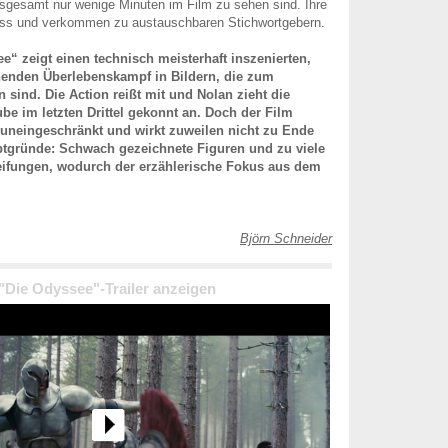
insgesamt nur wenige Minuten im Film zu sehen sind. Ihre
lass und verkommen zu austauschbaren Stichwortgebern.
ee“ zeigt einen technisch meisterhaft inszenierten,
henden Überlebenskampf in Bildern, die zum
 sind. Die Action reißt mit und Nolan zieht die
e im letzten Drittel gekonnt an. Doch der Film
t uneingeschränkt und wirkt zuweilen nicht zu Ende
ptgründe: Schwach gezeichnete Figuren und zu viele
eifungen, wodurch der erzählerische Fokus aus dem
Björn Schneider
 "Die Odyssee"-Trailer anzeigen