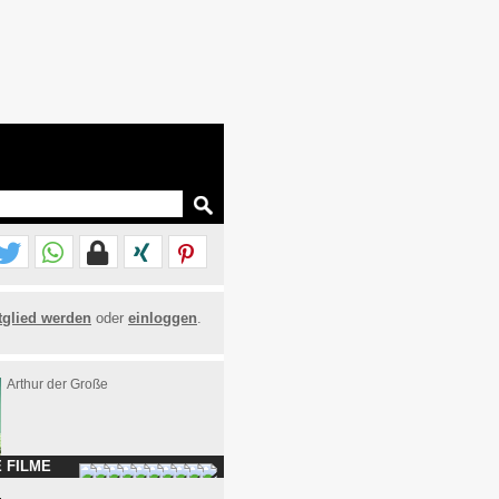
tglied werden
oder
einloggen
.
Arthur der Große
 FILME