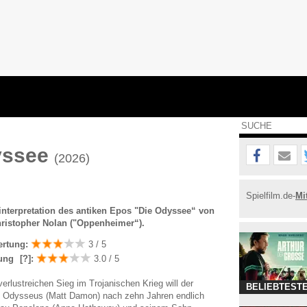
yssee
(2026)
Spielfilm.de-
Mi
interpretation des antiken Epos "Die Odyssee“ von
hristopher Nolan ("Oppenheimer“).
ertung:
3 / 5
ung
[?]
:
3.0 / 5
erlustreichen Sieg im Trojanischen Krieg will der
BELIEBTESTE
g Odysseus (Matt Damon) nach zehn Jahren endlich