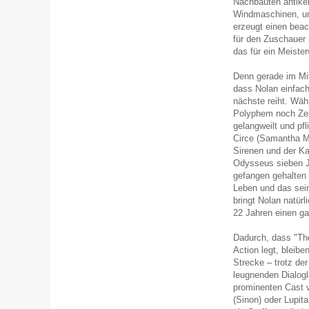
Nachbauten antiker
Windmaschinen, um
erzeugt einen beac
für den Zuschauer 
das für ein Meister
Denn gerade im Mit
dass Nolan einfach
nächste reiht. Wäh
Polyphem noch Zeit
gelangweilt und pf
Circe (Samantha Mo
Sirenen und der K
Odysseus sieben Ja
gefangen gehalten
Leben und das sei
bringt Nolan natür
22 Jahren einen ga
Dadurch, dass "Th
Action legt, bleibe
Strecke – trotz de
leugnenden Dialog
prominenten Cast v
(Sinon) oder Lupit