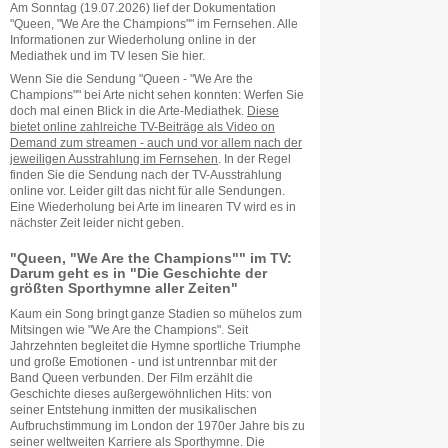
Am Sonntag (19.07.2026) lief der Dokumentation
"Queen, "We Are the Champions"" im Fernsehen. Alle
Informationen zur Wiederholung online in der
Mediathek und im TV lesen Sie hier.
Wenn Sie die Sendung "Queen - "We Are the
Champions"" bei Arte nicht sehen konnten: Werfen Sie
doch mal einen Blick in die Arte-Mediathek.
Diese
bietet online zahlreiche TV-Beiträge als Video on
Demand zum streamen - auch und vor allem nach der
jeweiligen Ausstrahlung im Fernsehen
. In der Regel
finden Sie die Sendung nach der TV-Ausstrahlung
online vor. Leider gilt das nicht für alle Sendungen.
Eine Wiederholung bei Arte im linearen TV wird es in
nächster Zeit leider nicht geben.
"Queen, "We Are the Champions"" im TV:
Darum geht es in "Die Geschichte der
größten Sporthymne aller Zeiten"
Kaum ein Song bringt ganze Stadien so mühelos zum
Mitsingen wie "We Are the Champions". Seit
Jahrzehnten begleitet die Hymne sportliche Triumphe
und große Emotionen - und ist untrennbar mit der
Band Queen verbunden. Der Film erzählt die
Geschichte dieses außergewöhnlichen Hits: von
seiner Entstehung inmitten der musikalischen
Aufbruchstimmung im London der 1970er Jahre bis zu
seiner weltweiten Karriere als Sporthymne. Die