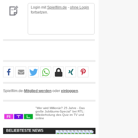
Login mit
Spielfilm.de
-
ohne Login
fortsetzen.
Spielfilm.de-
Mitglied werden
oder
einloggen
.
"Wer wird Millionär? 25 Jahre - Das
große Jubiläums-Special" bei RTL:
Wiederholung des Quiz im TV und
online
BELIEBTESTE NEWS