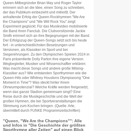
Queen-Mitbegründer Brian May und Roger Taylor
erinnern sich an die Idee, einen Song zu schreiben,
der das Publikum einbezieht und mitreißt. Der
anhaltende Erfolg der Queen-Rockhymnen "We Are
the Champions" und "We Will Rock You" zeigt:
Experiment geglückt. Für das Musikvideo mobilisierte
die Band ihren Fanclub. Die Clubvorsitzende Jackie
Smith erinnert sich an ihre Begegnungen mit der Band.
Der Erfolgszug der Queen-Songs setzt sich bis heute
fort - in unterschiedlichsten Besetzungen und
Versionen, als Klassiker im Sport und bei
Siegerehrungen. Zu den Olympischen Spielen 2024 in
Paris präsentierte Dolly Parton ihre eigene Version.
Wegbegleiter, Musiker und Wissenschaftler erklären:
Was macht diese Songs und andere große Mitsing-
Klassiker aus? Wie entstanden Sporthymnen wie die
Queen-Hits oder Whitney Houstons Olympiasong "One
Moment in Time"? Was steckt hinter ihrem
Ohrwurmpotenzial? Welche Kräfte werden freigesetzt,
wenn das ganze Stadion gemeinsam singt? Eine
Reise durch die Musikgeschichte und die Welt der
großen Hymnen, die bei Sportveranstaltungen die
Stimmung zum Kochen bringen. (Quelle: Arte,
übermittelt durch FUNKE Programmzeitschriften)
"Queen, "We Are the Champions"": Alle
und Infos in "Die Geschichte der größten
Sporthymne aller Zeiten" auf einen Blick