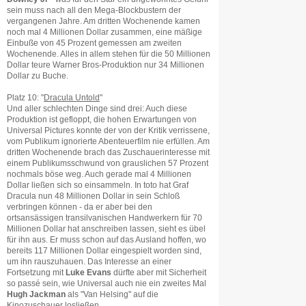
sein muss nach all den Mega-Blockbustern der
vergangenen Jahre. Am dritten Wochenende kamen
noch mal 4 Millionen Dollar zusammen, eine mäßige
Einbuße von 45 Prozent gemessen am zweiten
Wochenende. Alles in allem stehen für die 50 Millionen
Dollar teure Warner Bros-Produktion nur 34 Millionen
Dollar zu Buche.
Platz 10: "
Dracula Untold
"
Und aller schlechten Dinge sind drei: Auch diese
Produktion ist gefloppt, die hohen Erwartungen von
Universal Pictures konnte der von der Kritik verrissene,
vom Publikum ignorierte Abenteuerfilm nie erfüllen. Am
dritten Wochenende brach das Zuschauerinteresse mit
einem Publikumsschwund von grauslichen 57 Prozent
nochmals böse weg. Auch gerade mal 4 Millionen
Dollar ließen sich so einsammeln. In toto hat Graf
Dracula nun 48 Millionen Dollar in sein Schloß
verbringen können - da er aber bei den
ortsansässigen transilvanischen Handwerkern für 70
Millionen Dollar hat anschreiben lassen, sieht es übel
für ihn aus. Er muss schon auf das Ausland hoffen, wo
bereits 117 Millionen Dollar eingespielt worden sind,
um ihn rauszuhauen. Das Interesse an einer
Fortsetzung mit
Luke Evans
dürfte aber mit Sicherheit
so passé sein, wie Universal auch nie ein zweites Mal
Hugh Jackman
als "Van Helsing" auf die
Kinozuschauer losließen.