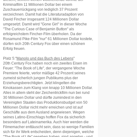
Kriminalfilm 11 Millionen Dollar bei einem
Zuschauerrückgang von lediglich 37 Prozent
verzeichnen. Damit hat die Literaturadaption von
David Fincher insgesamt 124 Millionen Dollar
umgesetzt. Damit wird "Gone Girl" in dieser Woche
"The Curious Case of Benjamin Button" als
erfolgreichstem Fincher-Film überholen. Da der
Rosamund Pike-Film "nur" 61 Millionen Dollar kostete,
dürfen sich 20th Century Fox über einen schönen
Erfolg freuen.
Platz 5:"
Manolo und das Buch des Lebens
"
20th Century Fox haben noch ein zweites Eisen im
Feuer: "The Book of Life", der vergangene Woche
Premiere feierte, verlor mäßige 42 Prozent seines
zumeist sicherlich jungen Publikums plus der
Erziehungsberechtigten. Jetzt klingelten die
Kinokassen zum Klang von knapp 10 Millionen Dollar.
Alles in allem steht der Zeichentrickfilm nun bei rund
30 Millionen Dollar und dürfte zumindest in den
Vereinigten Staaten das Produktionsbudget von 50
Millionen Dollar nicht mehr erreichen und ist auf
Geschäfte aus dem Ausland angewiesen. Wegen
seines Latino-Einschlags hoffen Fox da sicherlich
besonders auf Lateinamerika. Auch hier werden die
Filmemacher enttäuscht sein, dass so wenige Familien
sich für ihr Werk entscheiden, denn diejenigen, welche
"The Book of Life" gesehen haben, sind angetan - und