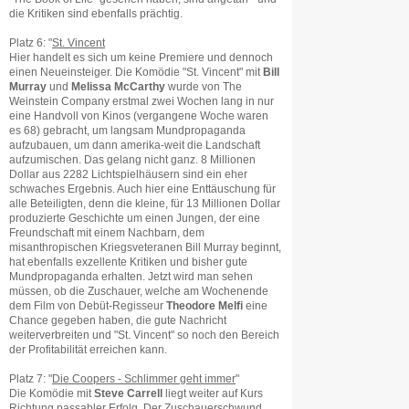
die Kritiken sind ebenfalls prächtig.
Platz 6: "
St. Vincent
Hier handelt es sich um keine Premiere und dennoch
einen Neueinsteiger. Die Komödie "St. Vincent" mit
Bill
Murray
und
Melissa McCarthy
wurde von The
Weinstein Company erstmal zwei Wochen lang in nur
eine Handvoll von Kinos (vergangene Woche waren
es 68) gebracht, um langsam Mundpropaganda
aufzubauen, um dann amerika-weit die Landschaft
aufzumischen. Das gelang nicht ganz. 8 Millionen
Dollar aus 2282 Lichtspielhäusern sind ein eher
schwaches Ergebnis. Auch hier eine Enttäuschung für
alle Beteiligten, denn die kleine, für 13 Millionen Dollar
produzierte Geschichte um einen Jungen, der eine
Freundschaft mit einem Nachbarn, dem
misanthropischen Kriegsveteranen Bill Murray beginnt,
hat ebenfalls exzellente Kritiken und bisher gute
Mundpropaganda erhalten. Jetzt wird man sehen
müssen, ob die Zuschauer, welche am Wochenende
dem Film von Debüt-Regisseur
Theodore Melfi
eine
Chance gegeben haben, die gute Nachricht
weiterverbreiten und "St. Vincent" so noch den Bereich
der Profitabilität erreichen kann.
Platz 7: "
Die Coopers - Schlimmer geht immer
"
Die Komödie mit
Steve Carrell
liegt weiter auf Kurs
Richtung passabler Erfolg. Der Zuschauerschwund