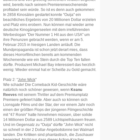
wird, bereits nach seinem Premierenwochenende
profitabel sein würde. So ist es denn auch gekommen:
In 2858 Kinosälen gestartet konnte "Ouija" ein
beachtliches Ergebnis von 20 Millionen Dollar erzielen
und Platz eins erobern. Nun können mal wieder arme
deutsche Kinogängerseelen mit dem irreführenden
Werbeslogan "Der Nummer 1 Hit aus den USA" um
ihre Penunzen gebracht werden, wenn er am 5.
Februar 2015 in hiesigen Landen anläuft. Die
Mundpropaganda ist schon jetzt derart mies, dass
dieses Horrorfilmchen bereits am kommenden
Wochenende wie ein Stein durch die Top Ten fallen
dürfte. Produzent Michael Bay interessiert das herzlich
wenig: Wieder einmal hat er Scheiße zu Gold gemacht.
Platz 2: "
John Wick
"
Wie schade! Die Comeback Kid-Geschichte wäre
natürlich noch schöner gewesen, wenn
Keanu
Reeves
mit seinem Thriller auf dem Premiumplatz
Premiere gefeiert hätte. Aber auch so können sich
Lionsgate Films und der Star, der vor einem Jahr noch
einen der größten Flops der jüngeren Filmgeschichte
mit "47 Ronin" hatte hinnehmen müssen, über solide
14 Millionen Dollar aus 2589 Lichtspielhäusern freuen.
Und im Gegensatz zu "Ouija" dürfte "John Wick" nicht
so schnell in der 2 Dollar-Angebotstonne bei Walmart
landen. Die Kritiken sind phantastisch, die Zuschauer
begeistert. Nicht nur dass dieser Action-Kracher