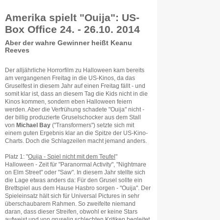
Amerika spielt "Ouija": US-
Box Office 24. - 26.10. 2014
Aber der wahre Gewinner heißt Keanu
Reeves
Der alljährliche Horrorfilm zu Halloween kam bereits
am vergangenen Freitag in die US-Kinos, da das
Gruselfest in diesem Jahr auf einen Freitag fällt - und
somit klar ist, dass an diesem Tag die Kids nicht in die
Kinos kommen, sondern eben Halloween feiern
werden. Aber die Verfrühung schadete "Ouija" nicht -
der billig produzierte Gruselschocker aus dem Stall
von
Michael Bay
("Transformers") setzte sich mit
einem guten Ergebnis klar an die Spitze der US-Kino-
Charts. Doch die Schlagzeilen macht jemand anders.
Platz 1: "
Ouija - Spiel nicht mit dem Teufel
"
Halloween - Zeit für "Paranormal Activity", "Nightmare
on Elm Street" oder "Saw". In diesem Jahr stellte sich
die Lage etwas anders da: Für den Grusel sollte ein
Brettspiel aus dem Hause Hasbro sorgen - "Ouija". Der
Spieleinsatz hält sich für Universal Pictures in sehr
überschaubarem Rahmen. So zweifelte niemand
daran, dass dieser Streifen, obwohl er keine Stars
aufweist und von gruselig schlechten Kritiken begleitet