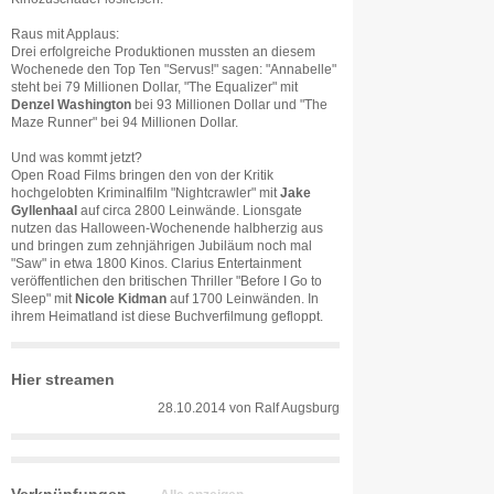
Raus mit Applaus:
Drei erfolgreiche Produktionen mussten an diesem
Wochenede den Top Ten "Servus!" sagen: "Annabelle"
steht bei 79 Millionen Dollar, "The Equalizer" mit
Denzel Washington
bei 93 Millionen Dollar und "The
Maze Runner" bei 94 Millionen Dollar.
Und was kommt jetzt?
Open Road Films bringen den von der Kritik
hochgelobten Kriminalfilm "Nightcrawler" mit
Jake
Gyllenhaal
auf circa 2800 Leinwände. Lionsgate
nutzen das Halloween-Wochenende halbherzig aus
und bringen zum zehnjährigen Jubiläum noch mal
"Saw" in etwa 1800 Kinos. Clarius Entertainment
veröffentlichen den britischen Thriller "Before I Go to
Sleep" mit
Nicole Kidman
auf 1700 Leinwänden. In
ihrem Heimatland ist diese Buchverfilmung gefloppt.
Hier streamen
28.10.2014
von
Ralf Augsburg