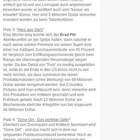
einfach gut ist und von Lionsgate auch angemessen
beworben wurde, er profitiert auch vom "besser als
erwartet"-Bonus. Hier sind 5 Millionen Dollar sinnvoller
investiert worden als beim Tabellenführer.
Platz 3: "
Herz aus Stahl
"
Eine Woche lang konnte sich der
Brad Pitt
-
Abenteuerfilm an der Spitze halten, dann rutschte er
nach seiner soliden Premiere vor sieben Tagen trotz
einer nur mäßigen Zuschauereinbuße von 45 Prozent
im Vergleich zum Eröffnungswochenende gleich zwei
Ränge der überzeugenden Neueinsteiger wegen
runter. Da das Debüt von "Fury" zu niedrig ausgefallen
ist, sollte es am Ende in den US-Kinos nicht zu viel
mehr reichen, als dass zumindest die reinen
Produktionskosten (ohne Werbung) von 68 Millionen
Dollar wieder reingeholt werden. Bei Columbia
Pictures wird man enttäuscht sein, denn immerhin wird
ihre Produktion von Kritikern geschätzt und vom
Publikum geliebt. Nach 13 Millionen Dollar am
Wochenende steht der Kriegsfilm nun bei insgesamt
46 Millionen Dollar.
Platz 4: "
Gone Girl - Das perfekte Opfer
"
Ebenfalls von Zuschauern und Kritikern favorisiert wird
"Gone Girl" - und das macht sich in dem nur
langsamen Publikumsschwund bemerkbar. Noch an
diesem, seinem vierten Wochenende konnte der