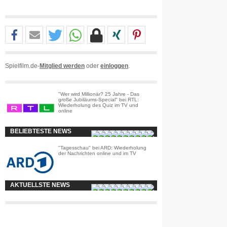
Spielfilm.de-
Mitglied werden
oder
einloggen
.
"Wer wird Millionär? 25 Jahre - Das
große Jubiläums-Special" bei RTL:
Wiederholung des Quiz im TV und
online
BELIEBTESTE NEWS
"Tagesschau" bei ARD: Wiederholung
der Nachrichten online und im TV
AKTUELLSTE NEWS