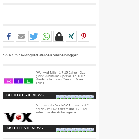
Spielfilm.de-
Mitglied werden
oder
einloggen
.
"Wer wird Millionär? 25 Jahre - Das
große Jubiläums-Special" bei RTL:
Wiederholung des Quiz im TV und
online
BELIEBTESTE NEWS
"auto mobil - Das VOX Automagazin"
bei Vox im Live-Stream und TV: Hier
sehen Sie das Automagazin
AKTUELLSTE NEWS