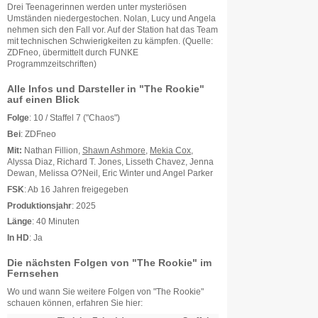
Drei Teenagerinnen werden unter mysteriösen
Umständen niedergestochen. Nolan, Lucy und Angela
nehmen sich den Fall vor. Auf der Station hat das Team
mit technischen Schwierigkeiten zu kämpfen. (Quelle:
ZDFneo, übermittelt durch FUNKE
Programmzeitschriften)
Alle Infos und Darsteller in "The Rookie"
auf einen Blick
Folge
: 10 / Staffel 7 ("Chaos")
Bei
: ZDFneo
Mit:
Nathan Fillion,
Shawn Ashmore
,
Mekia Cox
,
Alyssa Diaz, Richard T. Jones, Lisseth Chavez, Jenna
Dewan, Melissa O?Neil, Eric Winter und Angel Parker
FSK
: Ab 16 Jahren freigegeben
Produktionsjahr
: 2025
Länge
: 40 Minuten
In HD
: Ja
Die nächsten Folgen von "The Rookie" im
Fernsehen
Wo und wann Sie weitere Folgen von "The Rookie"
schauen können, erfahren Sie hier: