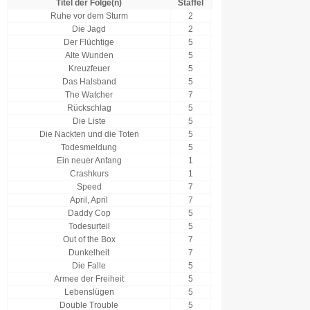
Titel der Folge(n)
Staffel
Folge
Datum
Ruhe vor dem Sturm
2
19
10.08.2026
Die Jagd
2
20
10.08.2026
Der Flüchtige
5
5
10.08.2026
Alte Wunden
5
6
10.08.2026
Kreuzfeuer
5
7
11.08.2026
Das Halsband
5
8
11.08.2026
The Watcher
7
2
12.08.2026
Rückschlag
5
9
12.08.2026
Die Liste
5
10
12.08.2026
Die Nackten und die Toten
5
11
13.08.2026
Todesmeldung
5
12
13.08.2026
Ein neuer Anfang
1
1
13.08.2026
Crashkurs
1
2
13.08.2026
Speed
7
11
14.08.2026
April, April
7
12
14.08.2026
Daddy Cop
5
13
14.08.2026
Todesurteil
5
14
14.08.2026
Out of the Box
7
3
17.08.2026
Dunkelheit
7
4
17.08.2026
Die Falle
5
15
17.08.2026
Armee der Freiheit
5
16
17.08.2026
Lebenslügen
5
17
18.08.2026
Double Trouble
5
18
18.08.2026