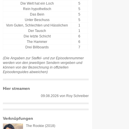
Die Welt hat ein Loch
5
19
19.08.2026
Rein hypothetisch
5
20
19.08.2026
Das Bein
5
21
20.08.2026
Unter Beschuss
5
22
20.08.2026
Vom Guten, Schlechten und Hässlichen
1
3
20.08.2026
Der Tausch
1
4
20.08.2026
Die letzte Schicht
6
1
21.08.2026
The Hammer
6
2
21.08.2026
Drei Billboards
7
13
22.08.2026
(Die Angaben zur Staffel- und zur Episodennummer
werden von den jeweiligen Sendern vergeben und
können von der Bezeichnung in offiziellen
Episodenguides abweichen)
Hier streamen
09.08.2026
von
Roy Schreiber
Verknüpfungen
The Rookie (2018)