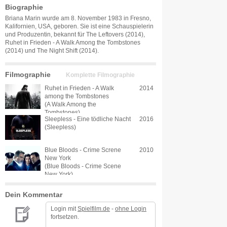
Biographie
Briana Marin wurde am 8. November 1983 in Fresno,
Kalifornien, USA, geboren. Sie ist eine Schauspielerin
und Produzentin, bekannt für The Leftovers (2014),
Ruhet in Frieden - A Walk Among the Tombstones
(2014) und The Night Shift (2014).
Filmographie
Komplette Filmographie
Ruhet in Frieden - A Walk
2014
among the Tombstones
(A Walk Among the
Tombstones)
Sleepless - Eine tödliche Nacht
2016
(Sleepless)
Blue Bloods - Crime Screne
2010
New York
(Blue Bloods - Crime Scene
New York)
Dein Kommentar
Login mit
Spielfilm.de
-
ohne Login
fortsetzen.