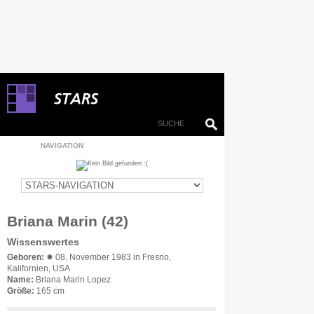
NAVIGATION
Briana Marin (42)
Wissenswertes
Geboren:
✹ 08. November 1983 in Fresno,
Kalifornien, USA
Name:
Briana Marin Lopez
Größe:
165 cm