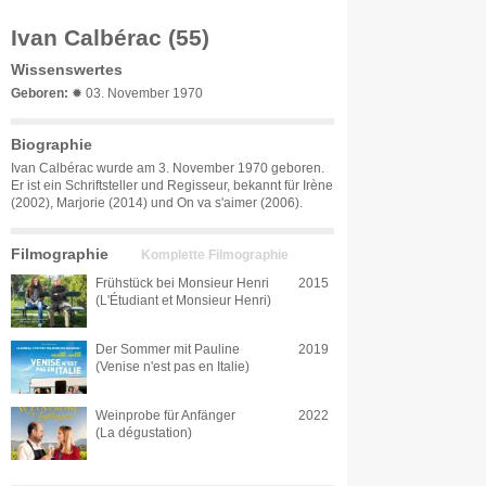
Ivan Calbérac (55)
Wissenswertes
Geboren:
✹ 03. November 1970
Biographie
Ivan Calbérac wurde am 3. November 1970 geboren.
Er ist ein Schriftsteller und Regisseur, bekannt für Irène
(2002), Marjorie (2014) und On va s'aimer (2006).
Filmographie
Komplette Filmographie
Frühstück bei Monsieur Henri
2015
(L'Étudiant et Monsieur Henri)
Der Sommer mit Pauline
2019
(Venise n'est pas en Italie)
Weinprobe für Anfänger
2022
(La dégustation)