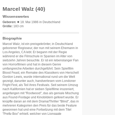
Marcel Walz (40)
Wissenswertes
Geboren:
✹ 18. Mai 1986 in Deutschland
Größe:
183 cm
Biographie
Marcel Walz, ist ein preisgekrönter, in Deutschland
geborener Regisseur, der nun mit seinem Ehemann in
Los Angeles, CA lebt. Er begann mit der Regie
während er die Filmschule in Spanien im Alter von
siebzehn Jahren besuchte. Er ist ein lebenslanger Fan
von Horrorfilmen und hat in diesem Genre
umfangreiche Arbeiten durchgeführt. Sein Spielfilm
Blood Feast, ein Remake des Klassikers von Herschell
Gordon Lewis, wurde international rund um die Welt
gezeigt, darunter auch, handverlesen vom Londoner
Fright Fest, als Teil ihres Festivals. Seit seinem Umzug
nach Kalifornien hat er sieben Spielfilme inszeniert,
angefangen mit "Rootwood", das als geniale Mischung
aus Found-Footage und Kinobildern gefeiert wurde. Er
knüpfte daran an mit dem Drama/Thriller "Blind", das in
mehreren Kategorien den Preis für das beste Feature
gewonnen hat und eine Fortsetzung mit dem Titel
"Pretty Boy" erhielt, welcher von Lionsgate