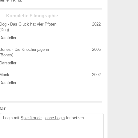
ben ein Kind.
Komplette Filmographie
Dog - Das Glück hat vier Pfoten
2022
(Dog)
Darsteller
Bones - Die Knochenjägerin
2005
(Bones)
Darsteller
Monk
2002
Darsteller
ar
Login mit
Spielfilm.de
-
ohne Login
fortsetzen.