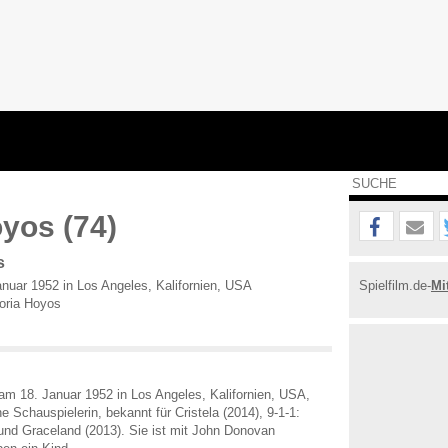
oyos (74)
s
nuar 1952 in Los Angeles, Kalifornien, USA
Spielfilm.de-
Mi
oria Hoyos
am 18. Januar 1952 in Los Angeles, Kalifornien, USA,
ne Schauspielerin, bekannt für Cristela (2014), 9-1-1:
 und Graceland (2013). Sie ist mit John Donovan