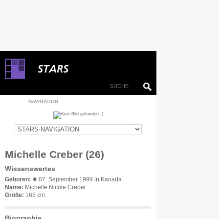
NAVIGATION
Michelle Creber (26)
Wissenswertes
Geboren:
✹ 07. September 1999 in Kanada
Name:
Michelle Nicole Creber
Größe:
165 cm
Biographie