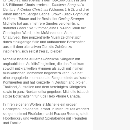
On Display
, das ebenfalls den Top-100-Status in den
US-Billboard-Charts erreichte;
Timeless: Songs of a
Century
;
A Creber Christmas
(Volumes 1 & 2); und drei
Alben mit dem Sänger Gabriel Brown (Black Gryph0n):
At Home
,
Tribute
und ihr Bestseller
Getting Stronger
.
Michelle hat auch mehrere Singles veröffentlicht,
darunter
Feels Like Summer
, eine Co-Produktion mit
Christopher Ward, Luke McMaster und Arun
Chaturvedi. Ihre popzentrierte Musik zeichnet sich
durch einzigartige Stile und aufbauende Botschaften
aus, mit dem ultimativen Ziel, die Zuhörer zu
inspirieren, sich selbst treu zu bleiben.
Michelle ist eine außergewöhnliche Sängerin mit
unglaublichen Auftrittsfähigkeiten, die das Publikum
sowohl mit kraftvollen Hymnen als auch mit intimen
musikalischen Momenten begeistern kann. Sie hat
eine engagierte internationale Fangemeinde auf sechs
Kontinenten und hat Konzerte in Deutschland, Polen,
Thailand, Australien und dem Vereinigten Königreich
sowie in ganz Nordamerika gegeben. Michelle ist auch
stolze Botschafterin für Kids Help Phone Canada.
In ihren eigenen Worten ist Michelle ein großer
Hockeyfan und Abenteuernarr. In ihrer Freizeit wandert
sie gern, nimmt Eisbäder, macht Escape Rooms, spielt
Floorhockey und verbringt Spielabende mit Freunden
und Familie.