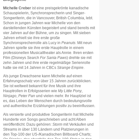
Michelle Creber
ist eine preisgekrönte kanadische
Schauspielerin, Synchronsprecherin und Singer-
Songwriterin, die in Vancouver, British Columbia, lebt.
Schon in jungen Jahren war Michelle von den
darstellenden Künsten begeistert und stand bereits mit
vier Jahren auf der Bühne, um zu singen. Mit sieben
Jahren erhielt sie ihre erste große
Synchronsprecherrolle als Lucy in
Peanuts
. Mit neun
Jahren spielte sie ihre erste Hauptrolle in einem
professionellen Musicaltheater als Annie. Ihren ersten
Film (Disneys
Search For Santa Paws
) drehte sie mit
zehn Jahren und ihre erste regelmäßige Serienrolle
hatte sie mit 14 Jahren in CBCs
Strange Empire
.
Als junge Erwachsene kann Michelle auf einen
Erfahrungsschatz von über 15 Jahren zurückblicken.
Sie ist weltweit bekannt für ihre Musik und ihre
Hauptrollen in Erfolgsserien wie
My Little Pony
,
Ninjago
,
Peter Pan
und vielen mehr. Ihr Hauptziel ist
es, das Leben der Menschen durch bedeutungsvolle
und authentische Erzählungen positiv zu beeinflussen.
Als versierte und produktive Songwriterin hat Michelle
Hunderte von Songs geschrieben und acht Alben
veröffentlicht. Dazu gehören:
Storm
mit Verkäufen und
Streams in über 130 Ländern und Platzierungen in
den Top-100 der US-/Kanadischen Billboard-Charts;