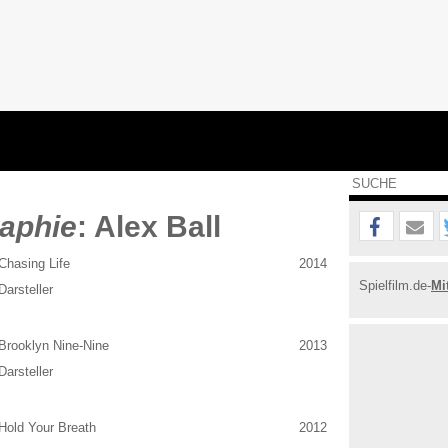
aphie
: Alex Ball
Chasing Life
2014
Spielfilm.de-
Mi
Darsteller
Brooklyn Nine-Nine
2013
Darsteller
Hold Your Breath
2012