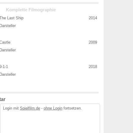
Komplette Filmographie
The Last Ship
2014
Darsteller
Castle
2009
Darsteller
9-1-1
2018
Darsteller
ar
Login mit
Spielfilm.de
-
ohne Login
fortsetzen.