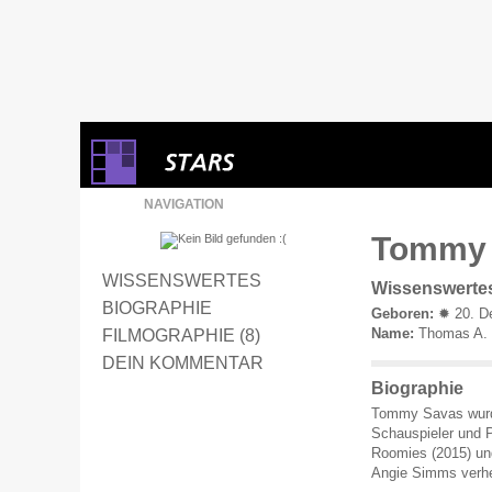
NAVIGATION
Tommy 
WISSENSWERTES
Wissenswerte
BIOGRAPHIE
Geboren:
✹ 20. D
Name:
Thomas A.
FILMOGRAPHIE (8)
DEIN KOMMENTAR
Biographie
Tommy Savas wurde
Schauspieler und P
Roomies (2015) und
Angie Simms verhe