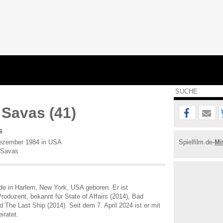
Savas (41)
s
ezember 1984 in USA
Spielfilm.de-
Mi
 Savas
 in Harlem, New York, USA geboren. Er ist
roduzent, bekannt für State of Affairs (2014), Bad
 The Last Ship (2014). Seit dem 7. April 2024 ist er mit
iratet.