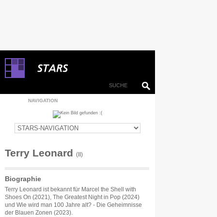
NAVIGATION
Terry Leonard
(II)
Biographie
Terry Leonard ist bekannt für Marcel the Shell with
Shoes On (2021), The Greatest Night in Pop (2024)
und Wie wird man 100 Jahre alt? - Die Geheimnisse
der Blauen Zonen (2023).