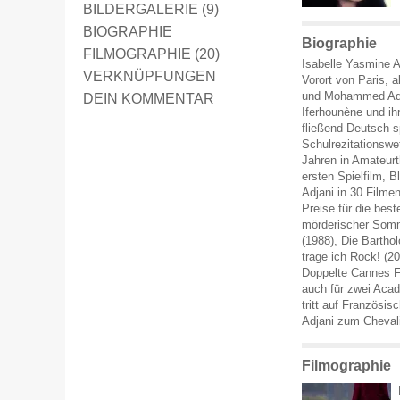
BILDERGALERIE (9)
BIOGRAPHIE
Biographie
FILMOGRAPHIE (20)
Isabelle Yasmine A
VERKNÜPFUNGEN
Vorort von Paris, 
und Mohammed Adjan
DEIN KOMMENTAR
Iferhounène und ih
fließend Deutsch 
Schulrezitationswe
Jahren in Amateurth
ersten Spielfilm, 
Adjani in 30 Filmen
Preise für die best
mörderischer Somm
(1988), Die Barth
trage ich Rock! (2
Doppelte Cannes Fi
auch für zwei Acad
tritt auf Französis
Adjani zum Chevali
Filmographie