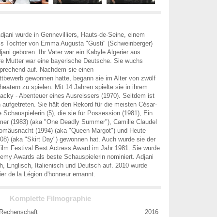
djani wurde in Gennevilliers, Hauts-de-Seine, einem
als Tochter von Emma Augusta "Gusti" (Schweinberger)
i geboren. Ihr Vater war ein Kabyle Algerier aus
re Mutter war eine bayerische Deutsche. Sie wuchs
sprechend auf. Nachdem sie einen
ttbewerb gewonnen hatte, begann sie im Alter von zwölf
eatern zu spielen. Mit 14 Jahren spielte sie in ihrem
Blacky - Abenteuer eines Ausreissers (1970). Seitdem ist
 aufgetreten. Sie hält den Rekord für die meisten César-
e Schauspielerin (5), die sie für Possession (1981), Ein
er (1983) (aka "One Deadly Summer"), Camille Claudel
olomäusnacht (1994) (aka "Queen Margot") und Heute
008) (aka "Skirt Day") gewonnen hat. Auch wurde sie der
lm Festival Best Actress Award im Jahr 1981. Sie wurde
emy Awards als beste Schauspielerin nominiert. Adjani
ch, Englisch, Italienisch und Deutsch auf. 2010 wurde
er de la Légion d'honneur ernannt.
Komplette Filmographie
Rechenschaft
2016