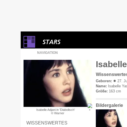
NAVIGATION
Isabelle
Wissenswerte
Geboren:
✹ 27. Ju
Name:
Isabelle Ya
Größe:
163 cm
Bildergalerie
Isabelle Adjani in 'Diabolisch'
© Warner
WISSENSWERTES