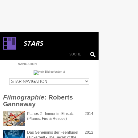
NAVIGATION
Filmographie
: Roberts
Gannaway
Planes 2 - Immer im Einsatz
2014
(Planes: Fire & Rescue)
Das Geheimnis der Feenflügel
2012
(Tinkerbell - The Secret of the