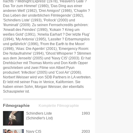
nachts ? Midnight Express' (1978), 'Heaven's Gate ?
Das Tor zum Himmel' (1980), 'Das Ding aus einer
anderen Welt' (1982), 'Drei Amigos!' (1986), 'Chaplin ?
Das Leben der unsterblichen Filmlegende' (1992),
'Schindlers Liste' (1993), 'Pollock' (2000) und
'Illuminati' (2009). Zu seinen Fernsehcredits gehören:
'Anwalt des Feindes' (1990), 'Kokain ? Krieg um
weißes Gold' (1991), 'Amelia Earhart ? Der letzte Flug'
(1994), 'My Antonia' (1995), 'Lassiter ? Erbarmungslos
und gefährlich' (1996), 'From the Earth to the Moon'
(1998), 'Alias: Die Agentin' (2001), 'Emergency Room:
Die Notaufnahme' (1994), 'Ghost Whisperer ? Stimmen
aus dem Jenseits' (2005) und 'Navy CIS' (2003). Er hat
Drehbücher mit Thomas Morris und Don Keith Opper
geschrieben und zwei Filme von Albert Pyun
produziert: 'Infection' (2005) und 'Cool Air' (2006).
Norbert Weisser wird von SDB Partners in LA vertreten.
Er lebt mit seiner Frau in Venice, Kalifornien. Sie
haben einen Sohn, Morgan Weisser, der ebenfalls
Schauspieler ist.
Filmographie
Komplette Filmographie
Schindlers Liste
1993
(Schindler's List)
Navy CIS
2003