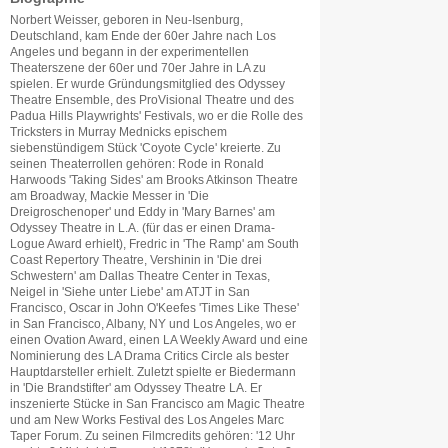
Norbert Weisser, geboren in Neu-Isenburg,
Deutschland, kam Ende der 60er Jahre nach Los
Angeles und begann in der experimentellen
Theaterszene der 60er und 70er Jahre in LA zu
spielen. Er wurde Gründungsmitglied des Odyssey
Theatre Ensemble, des ProVisional Theatre und des
Padua Hills Playwrights' Festivals, wo er die Rolle des
Tricksters in Murray Mednicks epischem
siebenstündigem Stück 'Coyote Cycle' kreierte. Zu
seinen Theaterrollen gehören: Rode in Ronald
Harwoods 'Taking Sides' am Brooks Atkinson Theatre
am Broadway, Mackie Messer in 'Die
Dreigroschenoper' und Eddy in 'Mary Barnes' am
Odyssey Theatre in L.A. (für das er einen Drama-
Logue Award erhielt), Fredric in 'The Ramp' am South
Coast Repertory Theatre, Vershinin in 'Die drei
Schwestern' am Dallas Theatre Center in Texas,
Neigel in 'Siehe unter Liebe' am ATJT in San
Francisco, Oscar in John O'Keefes 'Times Like These'
in San Francisco, Albany, NY und Los Angeles, wo er
einen Ovation Award, einen LA Weekly Award und eine
Nominierung des LA Drama Critics Circle als bester
Hauptdarsteller erhielt. Zuletzt spielte er Biedermann
in 'Die Brandstifter' am Odyssey Theatre LA. Er
inszenierte Stücke in San Francisco am Magic Theatre
und am New Works Festival des Los Angeles Marc
Taper Forum. Zu seinen Filmcredits gehören: '12 Uhr