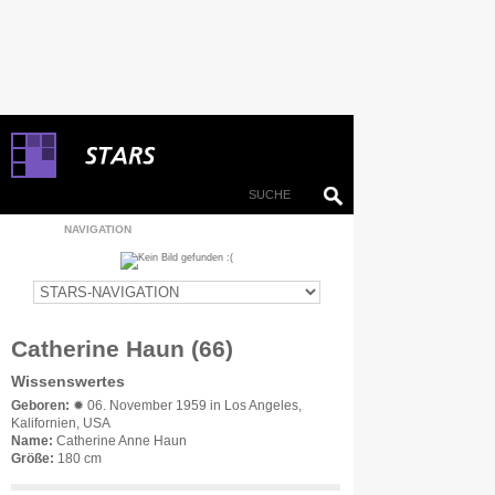
NAVIGATION
Catherine Haun (66)
Wissenswertes
Geboren:
✹ 06. November 1959 in Los Angeles,
Kalifornien, USA
Name:
Catherine Anne Haun
Größe:
180 cm