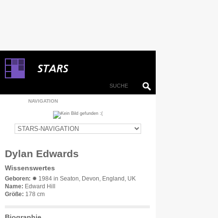
NAVIGATION
Dylan Edwards
Wissenswertes
Geboren:
✹ 1984 in Seaton, Devon, England, UK
Name:
Edward Hill
Größe:
178 cm
Biographie