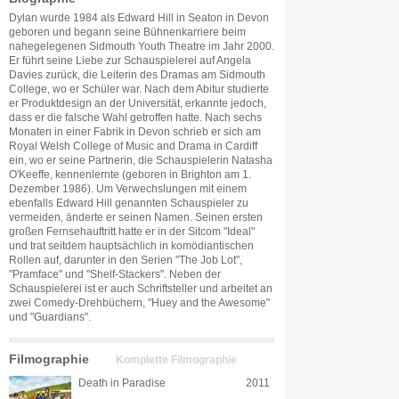
Dylan wurde 1984 als Edward Hill in Seaton in Devon
geboren und begann seine Bühnenkarriere beim
nahegelegenen Sidmouth Youth Theatre im Jahr 2000.
Er führt seine Liebe zur Schauspielerei auf Angela
Davies zurück, die Leiterin des Dramas am Sidmouth
College, wo er Schüler war. Nach dem Abitur studierte
er Produktdesign an der Universität, erkannte jedoch,
dass er die falsche Wahl getroffen hatte. Nach sechs
Monaten in einer Fabrik in Devon schrieb er sich am
Royal Welsh College of Music and Drama in Cardiff
ein, wo er seine Partnerin, die Schauspielerin Natasha
O'Keeffe, kennenlernte (geboren in Brighton am 1.
Dezember 1986). Um Verwechslungen mit einem
ebenfalls Edward Hill genannten Schauspieler zu
vermeiden, änderte er seinen Namen. Seinen ersten
großen Fernsehauftritt hatte er in der Sitcom "Ideal"
und trat seitdem hauptsächlich in komödiantischen
Rollen auf, darunter in den Serien "The Job Lot",
"Pramface" und "Shelf-Stackers". Neben der
Schauspielerei ist er auch Schriftsteller und arbeitet an
zwei Comedy-Drehbüchern, "Huey and the Awesome"
und "Guardians".
Filmographie
Komplette Filmographie
Death in Paradise
2011