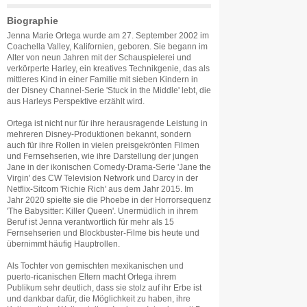
Biographie
Jenna Marie Ortega wurde am 27. September 2002 im
Coachella Valley, Kalifornien, geboren. Sie begann im
Alter von neun Jahren mit der Schauspielerei und
verkörperte Harley, ein kreatives Technikgenie, das als
mittleres Kind in einer Familie mit sieben Kindern in
der Disney Channel-Serie 'Stuck in the Middle' lebt, die
aus Harleys Perspektive erzählt wird.
Ortega ist nicht nur für ihre herausragende Leistung in
mehreren Disney-Produktionen bekannt, sondern
auch für ihre Rollen in vielen preisgekrönten Filmen
und Fernsehserien, wie ihre Darstellung der jungen
Jane in der ikonischen Comedy-Drama-Serie 'Jane the
Virgin' des CW Television Network und Darcy in der
Netflix-Sitcom 'Richie Rich' aus dem Jahr 2015. Im
Jahr 2020 spielte sie die Phoebe in der Horrorsequenz
'The Babysitter: Killer Queen'. Unermüdlich in ihrem
Beruf ist Jenna verantwortlich für mehr als 15
Fernsehserien und Blockbuster-Filme bis heute und
übernimmt häufig Hauptrollen.
Als Tochter von gemischten mexikanischen und
puerto-ricanischen Eltern macht Ortega ihrem
Publikum sehr deutlich, dass sie stolz auf ihr Erbe ist
und dankbar dafür, die Möglichkeit zu haben, ihre