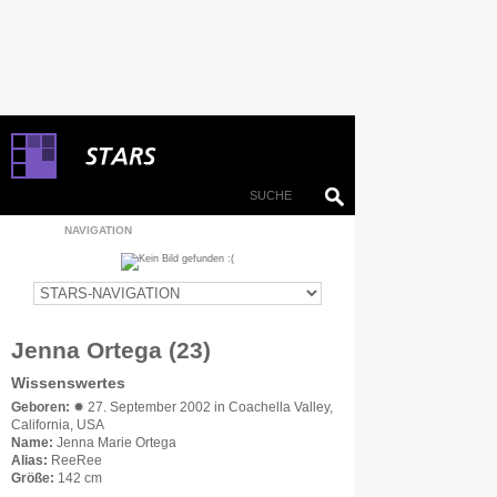
NAVIGATION
Jenna Ortega (23)
Wissenswertes
Geboren:
✹ 27. September 2002 in Coachella Valley,
California, USA
Name:
Jenna Marie Ortega
Alias:
ReeRee
Größe:
142 cm