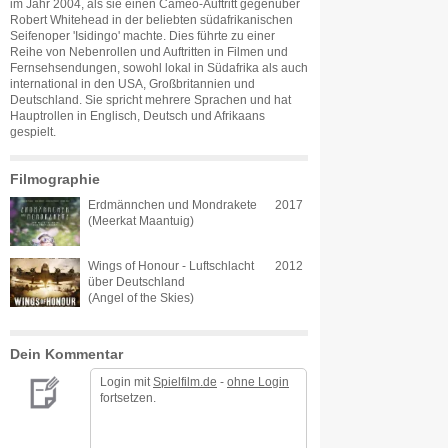
im Jahr 2004, als sie einen Cameo-Auftritt gegenüber
Robert Whitehead in der beliebten südafrikanischen
Seifenoper 'Isidingo' machte. Dies führte zu einer
Reihe von Nebenrollen und Auftritten in Filmen und
Fernsehsendungen, sowohl lokal in Südafrika als auch
international in den USA, Großbritannien und
Deutschland. Sie spricht mehrere Sprachen und hat
Hauptrollen in Englisch, Deutsch und Afrikaans
gespielt.
Filmographie
Erdmännchen und Mondrakete
2017
(Meerkat Maantuig)
Wings of Honour - Luftschlacht
2012
über Deutschland
(Angel of the Skies)
Dein Kommentar
Login mit
Spielfilm.de
-
ohne Login
fortsetzen.