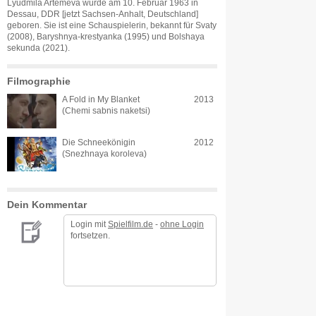
Lyudmila Artemeva wurde am 10. Februar 1963 in
Dessau, DDR [jetzt Sachsen-Anhalt, Deutschland]
geboren. Sie ist eine Schauspielerin, bekannt für Svaty
(2008), Baryshnya-krestyanka (1995) und Bolshaya
sekunda (2021).
Filmographie
A Fold in My Blanket
2013
(Chemi sabnis naketsi)
Die Schneekönigin
2012
(Snezhnaya koroleva)
Dein Kommentar
Login mit
Spielfilm.de
-
ohne Login
fortsetzen.