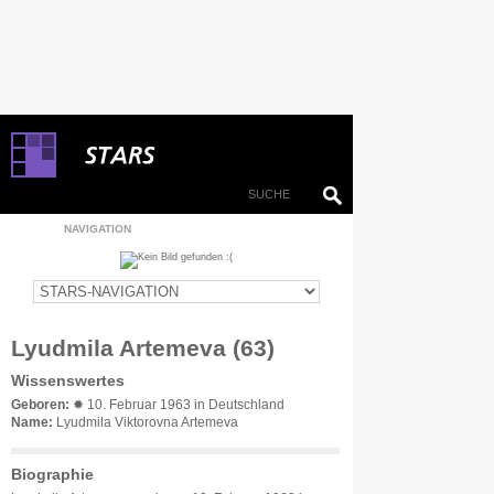
NAVIGATION
Lyudmila Artemeva (63)
Wissenswertes
Geboren:
✹ 10. Februar 1963 in Deutschland
Name:
Lyudmila Viktorovna Artemeva
Biographie