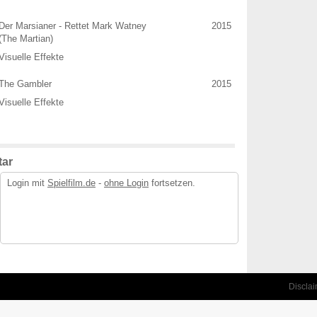
Der Marsianer - Rettet Mark Watney
2015
(The Martian)
Visuelle Effekte
The Gambler
2015
Visuelle Effekte
ar
Login mit
Spielfilm.de
-
ohne Login
fortsetzen.
Discla