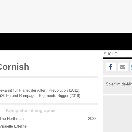
Cornish
Spielfilm.de-
Mi
bekannt für Planet der Affen: Prevolution (2011),
(2016) und Rampage - Big meets Bigger (2018).
Komplette Filmographie
The Northman
2022
Visuelle Effekte