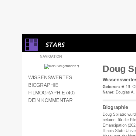
NAVIGATION
Doug Sp
WISSENSWERTES
Wissenswerte
BIOGRAPHIE
Geboren:
✹ 19. Ok
Name:
Douglas A. 
FILMOGRAPHIE (40)
DEIN KOMMENTAR
Biographie
Doug Spilatro wurd
bekannt für die F
Emancipation (202
Illinois State Univ