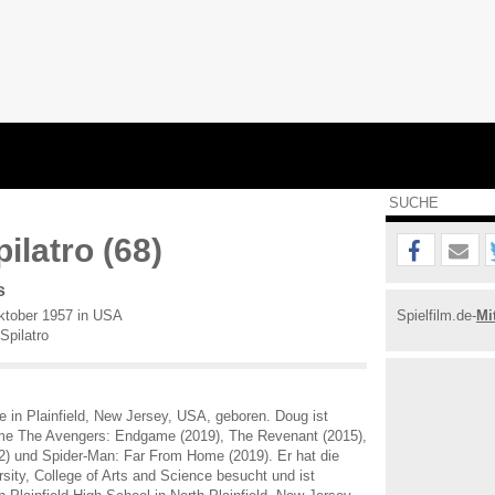
ilatro (68)
s
tober 1957 in USA
Spielfilm.de-
Mi
Spilatro
e in Plainfield, New Jersey, USA, geboren. Doug ist
ilme The Avengers: Endgame (2019), The Revenant (2015),
2) und Spider-Man: Far From Home (2019). Er hat die
ersity, College of Arts and Science besucht und ist