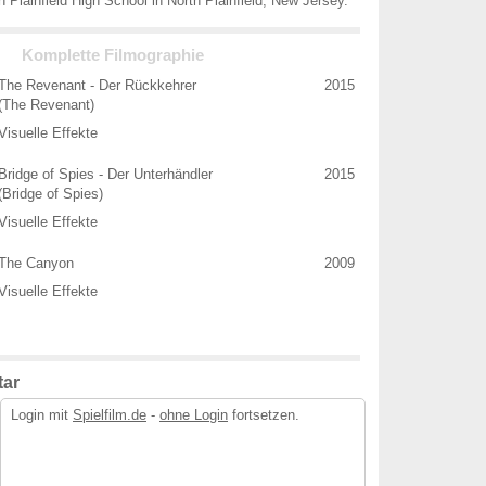
 Plainfield High School in North Plainfield, New Jersey.
Komplette Filmographie
The Revenant - Der Rückkehrer
2015
(The Revenant)
Visuelle Effekte
Bridge of Spies - Der Unterhändler
2015
(Bridge of Spies)
Visuelle Effekte
The Canyon
2009
Visuelle Effekte
ar
Login mit
Spielfilm.de
-
ohne Login
fortsetzen.