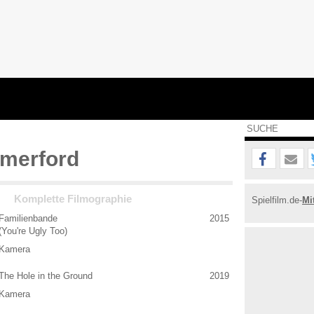
merford
Komplette Filmographie
Spielfilm.de-
Mi
Familienbande
2015
(You're Ugly Too)
Kamera
The Hole in the Ground
2019
Kamera