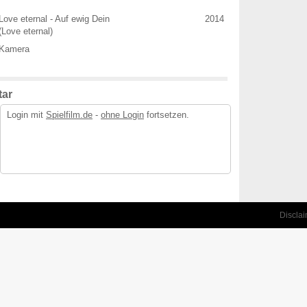
Love eternal - Auf ewig Dein
2014
(Love eternal)
Kamera
ar
Login mit
Spielfilm.de
-
ohne Login
fortsetzen.
Discla