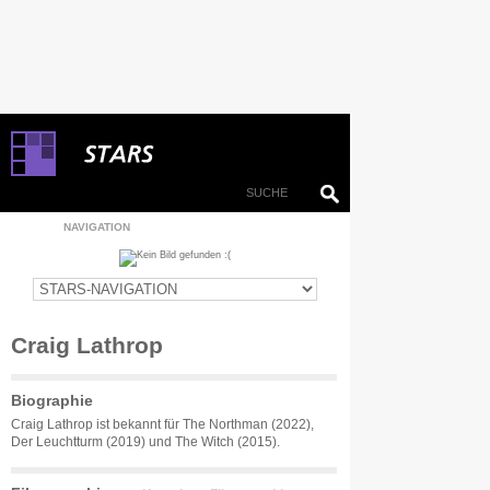
NAVIGATION
Craig Lathrop
Biographie
Craig Lathrop ist bekannt für The Northman (2022),
Der Leuchtturm (2019) und The Witch (2015).