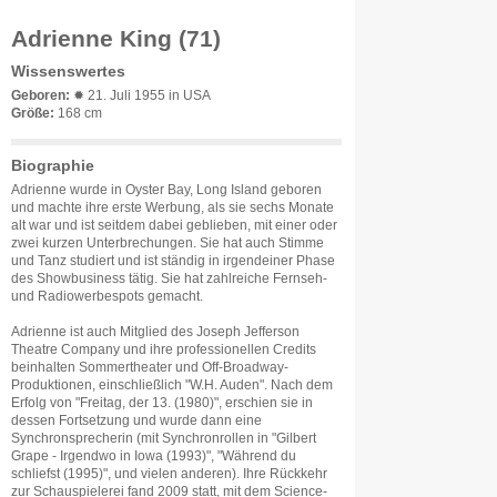
Adrienne King (71)
Wissenswertes
Geboren:
✹ 21. Juli 1955 in USA
Größe:
168 cm
Biographie
Adrienne wurde in Oyster Bay, Long Island geboren
und machte ihre erste Werbung, als sie sechs Monate
alt war und ist seitdem dabei geblieben, mit einer oder
zwei kurzen Unterbrechungen. Sie hat auch Stimme
und Tanz studiert und ist ständig in irgendeiner Phase
des Showbusiness tätig. Sie hat zahlreiche Fernseh-
und Radiowerbespots gemacht.
Adrienne ist auch Mitglied des Joseph Jefferson
Theatre Company und ihre professionellen Credits
beinhalten Sommertheater und Off-Broadway-
Produktionen, einschließlich "W.H. Auden". Nach dem
Erfolg von "Freitag, der 13. (1980)", erschien sie in
dessen Fortsetzung und wurde dann eine
Synchronsprecherin (mit Synchronrollen in "Gilbert
Grape - Irgendwo in Iowa (1993)", "Während du
schliefst (1995)", und vielen anderen). Ihre Rückkehr
zur Schauspielerei fand 2009 statt, mit dem Science-