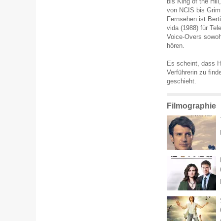
bis King of the Hi
von NCIS bis Grimm
Fernsehen ist Berti
vida (1988) für T
Voice-Overs sowohl
hören.
Es scheint, dass Ho
Verführerin zu find
geschieht.
Filmographie