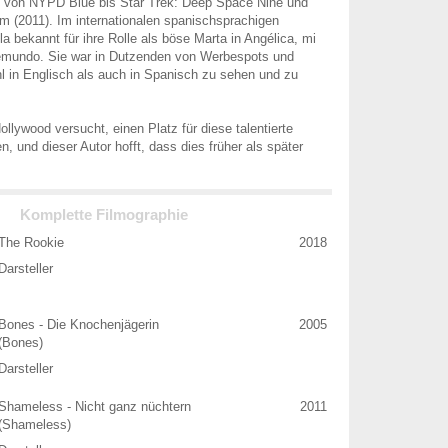
ll, von NYPD Blue bis Star Trek: Deep Space Nine und
 (2011). Im internationalen spanischsprachigen
la bekannt für ihre Rolle als böse Marta in Angélica, mi
elemundo. Sie war in Dutzenden von Werbespots und
 in Englisch als auch in Spanisch zu sehen und zu
llywood versucht, einen Platz für diese talentierte
en, und dieser Autor hofft, dass dies früher als später
Komplette Filmographie
The Rookie
2018
Darsteller
Bones - Die Knochenjägerin
2005
(Bones)
Darsteller
Shameless - Nicht ganz nüchtern
2011
(Shameless)