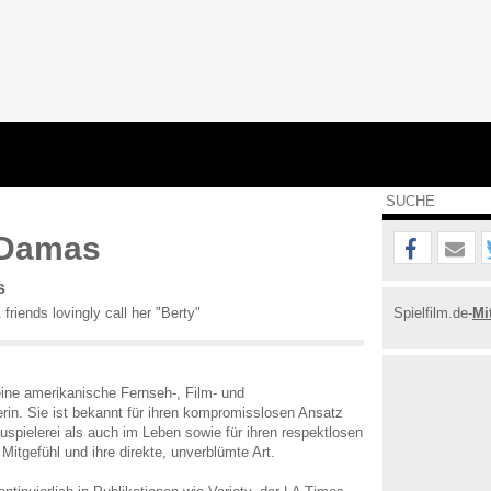
 Damas
s
friends lovingly call her "Berty"
Spielfilm.de-
Mi
eine amerikanische Fernseh-, Film- und
rin. Sie ist bekannt für ihren kompromisslosen Ansatz
uspielerei als auch im Leben sowie für ihren respektlosen
 Mitgefühl und ihre direkte, unverblümte Art.