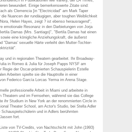
ontinuierlich in Publikationen wie Variety, der LA Times,
eren bewundert. Einige bemerkenswerte Zitate sind:
fach als Clemencia [in "Electricidad" am Mark Taper
die Nuancen der rundäugigen, aber toughen Weiblichkeit
 Nora, Helen Hayes, zeigt ? ist ebenso herausragend",
re emotionale Resonanz in den Darbietungen von Jorja
ertila Damas (Mrs. Santiago)", "Bertila Damas hat einen
sowie eine königliche Anziehungskraft, die äußerst
nd "Damas' sexuelle Härte verleiht den Mutter-Tochter-
ktrizität".
ay und in regionalen Theatern gearbeitet. Ihr Broadway-
 Julia in Romeo & Julia für Joseph Papps NYSF am
r Regie der Oscar-prämierten Schauspielerin Estelle
len Arbeiten spielte sie die Hauptrolle in einer
von Federico García Lorcas Yerma im Arena Stage.
melle professionelle Arbeit in Miami und arbeitete in
n Theatern und im Fernsehen, während sie das College
te ihr Studium in New York an der renommierten Circle in
ional Theater School, am Actor's Studio, bei Stella Adler
ne Schauspielschülerin und in Adlers berühmten
lassen fort.
 Liste von TV-Credits, von Nachtschicht mit John (1993)