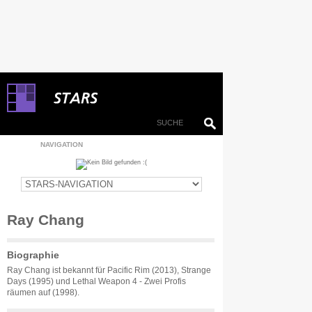
NAVIGATION
Ray Chang
Biographie
Ray Chang ist bekannt für Pacific Rim (2013), Strange
Days (1995) und Lethal Weapon 4 - Zwei Profis
räumen auf (1998).