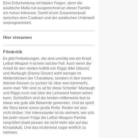
Eine Entscheidung mit fatalen Folgen, denn die
asiatische Mafia hat ausgerechnet an dieser Familie
ein hohes Interesse. Damit ist ein Zusammenprall
zwischen dem Copteam und der asiatischen Unterwelt
vorprogrammiert.
Hier streamen
Filmkritik
Es gibt Fortsetzungen, die sind unnötig wie ein Kropf.
Lethal Weapon 4 ist kein solcher Fall. Auch wenn der
Anlaß für den vierten Auftritt von Riggs (Mel Gibson)
und Murtaugh (Danny Glover) wohl weniger im
Weiterstricken der Charaktere, sondern in den leeren
Warner-Kassen zu suchen ist. Aber wen kümmert's,
wenn man "Wir sind zu alt für diese Scheiße"-Murtaugh
und Riggs noch mal über die Leinwand hetzen sehen
kann. Schließlich sind die beiden mittlerweile fast so
etwas wie gute alte Bekannte geworden. Und da spielt
die Story keine soooo große Rolle. Reden wir also
nicht drüber. Viel interessanter ist da vielmehr, wie sich
bei jeder neuen Folge die Lethal Weapon-Familie
vergrößert (bald passen sie nicht mehr alle auf das
Kinoplakat). Und das ist diesmal sogar wörtlich zu
nehmen: