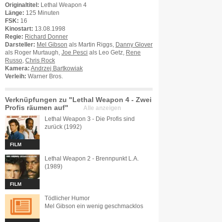
Originaltitel:
Lethal Weapon 4
Länge:
125 Minuten
FSK:
16
Kinostart:
13.08.1998
Regie:
Richard Donner
Darsteller:
Mel Gibson
als Martin Riggs,
Danny Glover
als Roger Murtaugh,
Joe Pesci
als Leo Getz,
Rene
Russo
,
Chris Rock
Kamera:
Andrzej Bartkowiak
Verleih:
Warner Bros.
Verknüpfungen zu "Lethal Weapon 4 - Zwei
Profis räumen auf"
Alle anzeigen
Lethal Weapon 3 - Die Profis sind
zurück (1992)
FILM
Lethal Weapon 2 - Brennpunkt L.A.
(1989)
FILM
Tödlicher Humor
Mel Gibson ein wenig geschmacklos