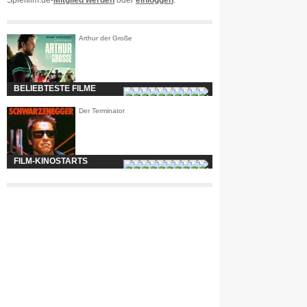
Spielfilm.de-
Mitglied werden
oder
einloggen
.
Arthur der Große
BELIEBTESTE FILME
Der Terminator
FILM-KINOSTARTS