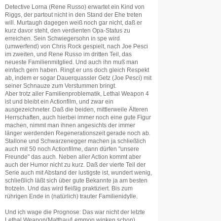
Detective Lorna (Rene Russo) erwartet ein Kind von
Riggs, der partout nicht in den Stand der Ehe treten
will. Murtaugh dagegen weiß noch gar nicht, daß er
kurz davor steht, den verdienten Opa-Status zu
erreichen. Sein Schwiegersohn in spe wird
(umwerfend) von Chris Rock gespielt, nach Joe Pesci
im zweiten, und Rene Russo im dritten Teil, das
neueste Familienmitglied. Und auch ihn muß man
einfach gern haben. Ringt er uns doch gleich Respekt
ab, indem er sogar Dauerquassler Getz (Joe Pesci) mit
seiner Schnauze zum Verstummen bringt.
Aber trotz aller Familienproblematik, Lethal Weapon 4
ist und bleibt ein Actionfilm, und zwar ein
ausgezeichneter. Daß die beiden, mittlerweile Älteren
Herrschaften, auch hierbei immer noch eine gute Figur
machen, nimmt man ihnen angesichts der immer
länger werdenden Regenerationszeit gerade noch ab.
Stallone und Schwarzenegger machen ja schließlich
auch mit 50 noch Actionfilme, dann dürfen "unsere
Freunde" das auch. Neben aller Action kommt aber
auch der Humor nicht zu kurz. Daß der vierte Teil der
Serie auch mit Abstand der lustigste ist, wundert wenig,
schließlich läßt sich über gute Bekannte ja am besten
frotzeln. Und das wird fleißig praktiziert. Bis zum
rührigen Ende in (natürlich) trauter Familienidylle.
Und ich wage die Prognose: Das war nicht der letzte
Lethal Weapon(Matthau/Lemmon winken schon),