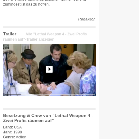
zumindest ist das zu hoffen.
Redaktion
Trailer
Alle "Lethal Weapon 4 - Zwei Profis
räumen auf"-Trailer anzeigen
Besetzung & Crew von "Lethal Weapon 4 -
Zwei Profis räumen auf"
Land:
USA
Jahr:
1998
Genre:
Action