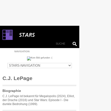
NAVIGATION
C.J. LePage
Biographie
C.J. LePage ist bekannt für Megalopolis (2024), Elliot,
der Drache (2016) und Star Wars: Episode I - Die
dunkle Bedrohung (1999).