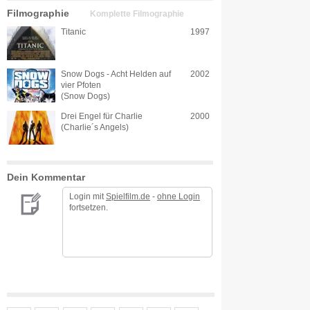
Filmographie
Komplette Filmographie
Titanic
1997
Snow Dogs - Acht Helden auf
2002
vier Pfoten
(Snow Dogs)
Drei Engel für Charlie
2000
(Charlie´s Angels)
Dein Kommentar
Login mit
Spielfilm.de
-
ohne Login
fortsetzen.