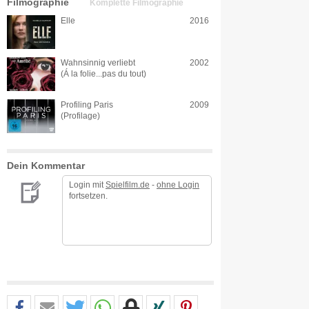
Filmographie
Komplette Filmographie
Elle
2016
Wahnsinnig verliebt
2002
(Á la folie...pas du tout)
Profiling Paris
2009
(Profilage)
Dein Kommentar
Login mit
Spielfilm.de
-
ohne Login
fortsetzen.