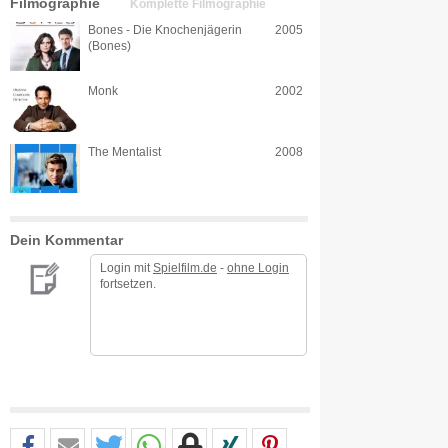
Filmographie
Komplette Filmographie
Bones - Die Knochenjägerin
2005
(Bones)
Monk
2002
The Mentalist
2008
Dein Kommentar
Login mit
Spielfilm.de
-
ohne Login
fortsetzen.