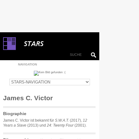
NAVIGATION
James C. Victor
Biographie
James C. Victor ist bekannt für
S.W.A.T.
(2017),
12
Years a Slave
(2013) und
24: Twenty Four
(2001).