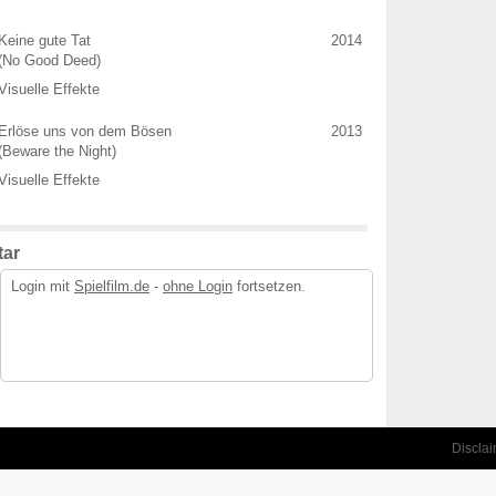
Keine gute Tat
2014
(No Good Deed)
Visuelle Effekte
Erlöse uns von dem Bösen
2013
(Beware the Night)
Visuelle Effekte
ar
Login mit
Spielfilm.de
-
ohne Login
fortsetzen.
Discla