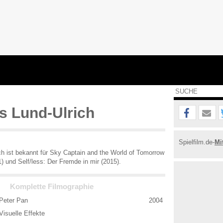
s Lund-Ulrich
Spielfilm.de-
Mi
ch ist bekannt für Sky Captain and the World of Tomorrow
1) und Self/less: Der Fremde in mir (2015).
Komplette Filmographie
Peter Pan
2004
Visuelle Effekte