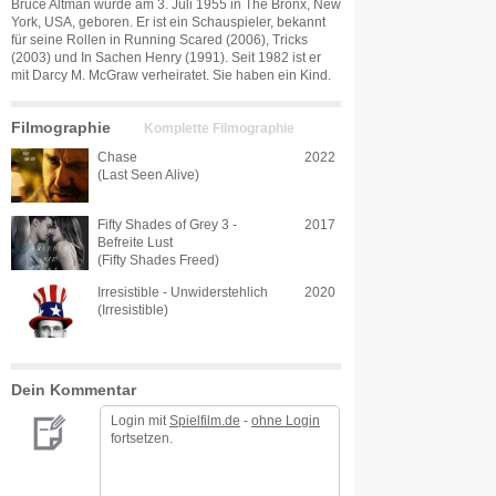
Bruce Altman wurde am 3. Juli 1955 in The Bronx, New
York, USA, geboren. Er ist ein Schauspieler, bekannt
für seine Rollen in Running Scared (2006), Tricks
(2003) und In Sachen Henry (1991). Seit 1982 ist er
mit Darcy M. McGraw verheiratet. Sie haben ein Kind.
Filmographie
Komplette Filmographie
Chase
2022
(Last Seen Alive)
Fifty Shades of Grey 3 -
2017
Befreite Lust
(Fifty Shades Freed)
Irresistible - Unwiderstehlich
2020
(Irresistible)
Dein Kommentar
Login mit
Spielfilm.de
-
ohne Login
fortsetzen.