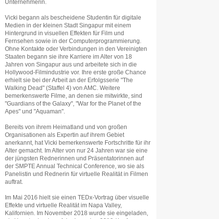
Unternehmerin.
Vicki begann als bescheidene Studentin für digitale
Medien in der kleinen Stadt Singapur mit einem
Hintergrund in visuellen Effekten für Film und
Fernsehen sowie in der Computerprogrammierung.
Ohne Kontakte oder Verbindungen in den Vereinigten
Staaten begann sie ihre Karriere im Alter von 18
Jahren von Singapur aus und arbeitete sich in die
Hollywood-Filmindustrie vor. Ihre erste große Chance
erhielt sie bei der Arbeit an der Erfolgsserie "The
Walking Dead" (Staffel 4) von AMC. Weitere
bemerkenswerte Filme, an denen sie mitwirkte, sind
"Guardians of the Galaxy", "War for the Planet of the
Apes" und "Aquaman".
Bereits von ihrem Heimatland und von großen
Organisationen als Expertin auf ihrem Gebiet
anerkannt, hat Vicki bemerkenswerte Fortschritte für ihr
Alter gemacht. Im Alter von nur 24 Jahren war sie eine
der jüngsten Rednerinnen und Präsentatorinnen auf
der SMPTE Annual Technical Conference, wo sie als
Panelistin und Rednerin für virtuelle Realität in Filmen
auftrat.
Im Mai 2016 hielt sie einen TEDx-Vortrag über visuelle
Effekte und virtuelle Realität im Napa Valley,
Kalifornien. Im November 2018 wurde sie eingeladen,