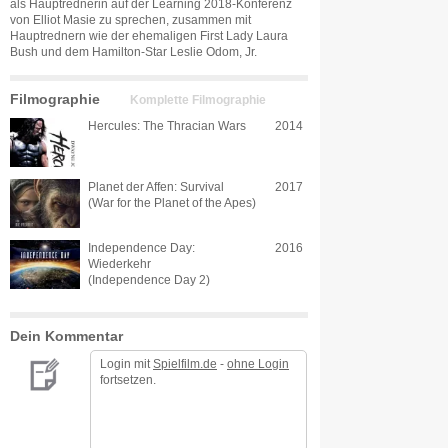
als Hauptrednerin auf der Learning 2018-Konferenz
von Elliot Masie zu sprechen, zusammen mit
Hauptrednern wie der ehemaligen First Lady Laura
Bush und dem Hamilton-Star Leslie Odom, Jr.
Filmographie
Komplette Filmographie
Hercules: The Thracian Wars
2014
Planet der Affen: Survival
2017
(War for the Planet of the Apes)
Independence Day:
2016
Wiederkehr
(Independence Day 2)
Dein Kommentar
Login mit
Spielfilm.de
-
ohne Login
fortsetzen.