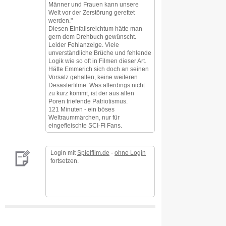
Männer und Frauen kann unsere
Welt vor der Zerstörung gerettet
werden."
Diesen Einfallsreichtum hätte man
gern dem Drehbuch gewünscht.
Leider Fehlanzeige. Viele
unverständliche Brüche und fehlende
Logik wie so oft in Filmen dieser Art.
Hätte Emmerich sich doch an seinen
Vorsatz gehalten, keine weiteren
Desasterfilme. Was allerdings nicht
zu kurz kommt, ist der aus allen
Poren triefende Patriotismus.
121 Minuten - ein böses
Weltraummärchen, nur für
eingefleischte SCI-FI Fans.
Login mit
Spielfilm.de
-
ohne Login
fortsetzen.