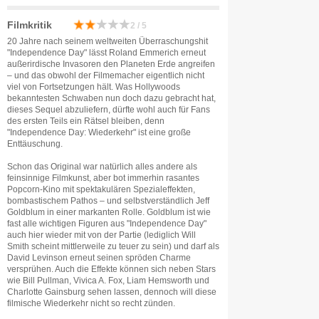
Filmkritik
2 / 5
20 Jahre nach seinem weltweiten Überraschungshit
"Independence Day" lässt Roland Emmerich erneut
außerirdische Invasoren den Planeten Erde angreifen
– und das obwohl der Filmemacher eigentlich nicht
viel von Fortsetzungen hält. Was Hollywoods
bekanntesten Schwaben nun doch dazu gebracht hat,
dieses Sequel abzuliefern, dürfte wohl auch für Fans
des ersten Teils ein Rätsel bleiben, denn
"Independence Day: Wiederkehr" ist eine große
Enttäuschung.
Schon das Original war natürlich alles andere als
feinsinnige Filmkunst, aber bot immerhin rasantes
Popcorn-Kino mit spektakulären Spezialeffekten,
bombastischem Pathos – und selbstverständlich Jeff
Goldblum in einer markanten Rolle. Goldblum ist wie
fast alle wichtigen Figuren aus "Independence Day"
auch hier wieder mit von der Partie (lediglich Will
Smith scheint mittlerweile zu teuer zu sein) und darf als
David Levinson erneut seinen spröden Charme
versprühen. Auch die Effekte können sich neben Stars
wie Bill Pullman, Vivica A. Fox, Liam Hemsworth und
Charlotte Gainsburg sehen lassen, dennoch will diese
filmische Wiederkehr nicht so recht zünden.