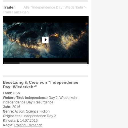
Trailer
Alle "Independence Day: Wiederkehr"-
Trailer anzeigen
Besetzung & Crew von "Independence
Day: Wiederkehr"
Land:
USA
Weitere Titel:
Independence Day 2: Wiederkehr;
Independence Day: Resurgence
Jahr:
2016
Genre:
Action, Science Fiction
Originaltitel:
Independence Day 2
Kinostart:
14.07.2016
Regie:
Roland Emmerich