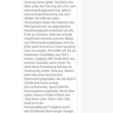
Zwanzig Jahre später. Nachdem die
Welt, unter der Führung der USA, den
Alienangriff abgewehrt hat, gibt es
eine erneute Bedrohung aus dem
Weltall. Mit Hilfe der Alien-
Technologie haben die Nationen der
Welt gemeinsam ein gigantisches
Abwehrprogramm entwickelt um die
Erde zu schützen. Aber der erneute
Angriff wird mit einer solchen Stärke
und Übermacht vorgetragen und die
Erde damit erneut ins Chaos gestürzt.
Auch im zweiten Teil treffen wir die alt
bekannten Charaktere aus Teil 1
wieder. Lediglich Will Smith fehlt, aus
welchen Gründen auch immer. So
sieht diese Fortsetzung fast wie ein
Zwilling des ersten Teils aus. Wieder
steht man einer technischen
Übermacht gegenüber, die die Welt in
Schutt und Asche zerlegt.
Das ist technisch, sprich DIGITAL
hervorragend umgesetzt, ähnelt aber
vielen Science-Fiction Filmen wie
"Star Wars" oder "Alien" sehr. Wie
heißt es in der
Pressemitteilung:"Lediglich durch
den Einfallsreichtum einiger mutiger