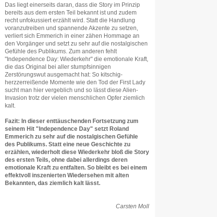
Das liegt einerseits daran, dass die Story im Prinzip
bereits aus dem ersten Teil bekannt ist und zudem
recht unfokussiert erzählt wird. Statt die Handlung
voranzutreiben und spannende Akzente zu setzen,
verliert sich Emmerich in einer zähen Hommage an
den Vorgänger und setzt zu sehr auf die nostalgischen
Gefühle des Publikums. Zum anderen fehlt
"Independence Day: Wiederkehr" die emotionale Kraft,
die das Original bei aller stumpfsinnigen
Zerstörungswut ausgemacht hat: So kitschig-
herzzerreißende Momente wie den Tod der First Lady
sucht man hier vergeblich und so lässt diese Alien-
Invasion trotz der vielen menschlichen Opfer ziemlich
kalt.
Fazit: In dieser enttäuschenden Fortsetzung zum
seinem Hit "Independence Day" setzt Roland
Emmerich zu sehr auf die nostalgischen Gefühle
des Publikums. Statt eine neue Geschichte zu
erzählen, wiederholt diese Wiederkehr bloß die Story
des ersten Teils, ohne dabei allerdings deren
emotionale Kraft zu entfalten. So bleibt es bei einem
effektvoll inszenierten Wiedersehen mit alten
Bekannten, das ziemlich kalt lässt.
Carsten Moll