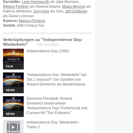
Darsteller:
Liam Hemsworth
als Jake Morrison,
William Fichtner
als General Adams,
Maika Monroe
als
Patricia Whitmore,
Joey King
als Sam,
Jeff Goldblum
als David Levinson
Kamera:
Markus Förderer
Verleih:
20th Century Fox
Verknüpfungen zu "Independence Day:
Wiederkehr"
Alle anzeigen
Independence Day (1996)
FILM
"Independence Day: Wiederkehr" bei
Sat.1 verpasst?: Der Spielfilm von
Roland Emmerich als Wiederholung
NEWS
Deutsche Filmstarts: Roland
Emmerich landet wieder
"Independence Day"-Fortsetzung und
Cannes-Hit "Toni Erdmann"
NEWS
Independence Day: Wiederkehr -
Trailer 2