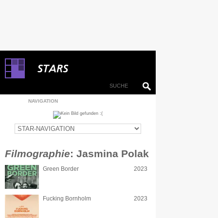
NAVIGATION
Filmographie
: Jasmina Polak
Green Border
2023
Fucking Bornholm
2023