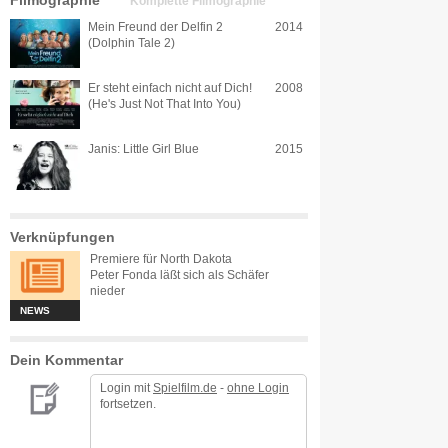
Filmographie
Komplette Filmographie
Mein Freund der Delfin 2
2014
(Dolphin Tale 2)
Er steht einfach nicht auf Dich!
2008
(He's Just Not That Into You)
Janis: Little Girl Blue
2015
Verknüpfungen
Premiere für North Dakota
Peter Fonda läßt sich als Schäfer
nieder
NEWS
Dein Kommentar
Login mit
Spielfilm.de
-
ohne Login
fortsetzen.