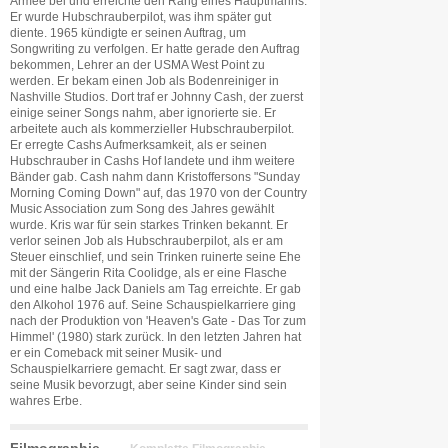
Armee bei und erreichte den Rang eines Hauptmanns.
Er wurde Hubschrauberpilot, was ihm später gut
diente. 1965 kündigte er seinen Auftrag, um
Songwriting zu verfolgen. Er hatte gerade den Auftrag
bekommen, Lehrer an der USMA West Point zu
werden. Er bekam einen Job als Bodenreiniger in
Nashville Studios. Dort traf er Johnny Cash, der zuerst
einige seiner Songs nahm, aber ignorierte sie. Er
arbeitete auch als kommerzieller Hubschrauberpilot.
Er erregte Cashs Aufmerksamkeit, als er seinen
Hubschrauber in Cashs Hof landete und ihm weitere
Bänder gab. Cash nahm dann Kristoffersons "Sunday
Morning Coming Down" auf, das 1970 von der Country
Music Association zum Song des Jahres gewählt
wurde. Kris war für sein starkes Trinken bekannt. Er
verlor seinen Job als Hubschrauberpilot, als er am
Steuer einschlief, und sein Trinken ruinerte seine Ehe
mit der Sängerin Rita Coolidge, als er eine Flasche
und eine halbe Jack Daniels am Tag erreichte. Er gab
den Alkohol 1976 auf. Seine Schauspielkarriere ging
nach der Produktion von 'Heaven's Gate - Das Tor zum
Himmel' (1980) stark zurück. In den letzten Jahren hat
er ein Comeback mit seiner Musik- und
Schauspielkarriere gemacht. Er sagt zwar, dass er
seine Musik bevorzugt, aber seine Kinder sind sein
wahres Erbe.