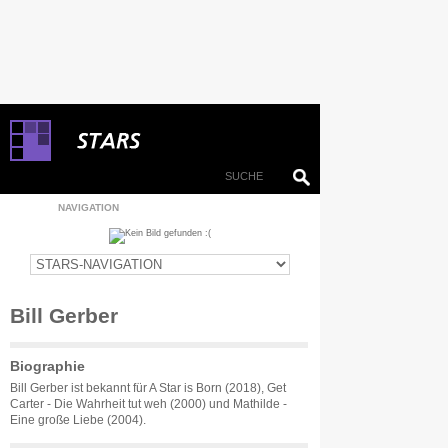
NAVIGATION
Bill Gerber
Biographie
Bill Gerber ist bekannt für A Star is Born (2018), Get
Carter - Die Wahrheit tut weh (2000) und Mathilde -
Eine große Liebe (2004).