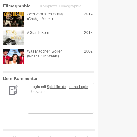
Filmographie
Komplette Filmographie
Zwei vom alten Schlag
2014
(Grudge Match)
A Star Is Born
2018
Was Mädchen wollen
2002
(What a Girl Wants)
Dein Kommentar
Login mit
Spielfilm.de
-
ohne Login
fortsetzen.