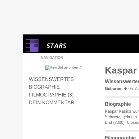
NAVIGATION
Kaspar 
WISSENSWERTES
Wissenswerte
BIOGRAPHIE
Geboren:
✹ 05. Au
FILMOGRAPHIE (3)
DEIN KOMMENTAR
Biographie
Kaspar Kasics wurd
Schweiz, geboren. E
End (2000), Close
Filmographie