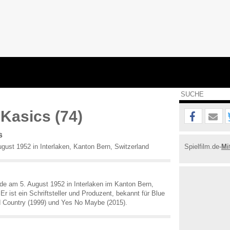
Kasics (74)
s
gust 1952 in Interlaken, Kanton Bern, Switzerland
Spielfilm.de-
Mi
e am 5. August 1952 in Interlaken im Kanton Bern,
r ist ein Schriftsteller und Produzent, bekannt für Blue
d Country (1999) und Yes No Maybe (2015).