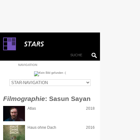
NAVIGATION
Filmographie
: Sasun Sayan
Atlas
2018
Haus ohne Dach
2016