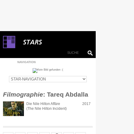
NAVIGATION
Filmographie
: Tareq Abdalla
Die Nile Hilton Affäre
2017
(The Nile Hilton Incident)