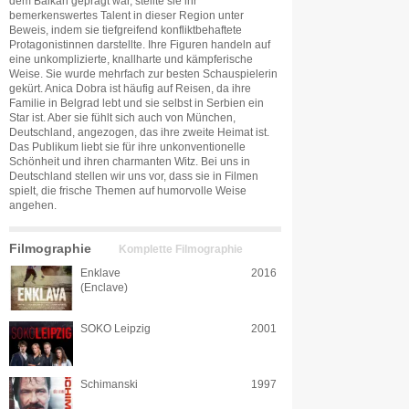
dem Balkan geprägt war, stellte sie ihr
bemerkenswertes Talent in dieser Region unter
Beweis, indem sie tiefgreifend konfliktbehaftete
Protagonistinnen darstellte. Ihre Figuren handeln auf
eine unkomplizierte, knallharte und kämpferische
Weise. Sie wurde mehrfach zur besten Schauspielerin
gekürt. Anica Dobra ist häufig auf Reisen, da ihre
Familie in Belgrad lebt und sie selbst in Serbien ein
Star ist. Aber sie fühlt sich auch von München,
Deutschland, angezogen, das ihre zweite Heimat ist.
Das Publikum liebt sie für ihre unkonventionelle
Schönheit und ihren charmanten Witz. Bei uns in
Deutschland stellen wir uns vor, dass sie in Filmen
spielt, die frische Themen auf humorvolle Weise
angehen.
Filmographie
Komplette Filmographie
Enklave
2016
(Enclave)
SOKO Leipzig
2001
Schimanski
1997