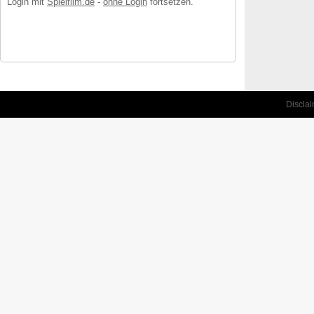
Login mit
Spielfilm.de
-
ohne Login
fortsetzen.
Discla