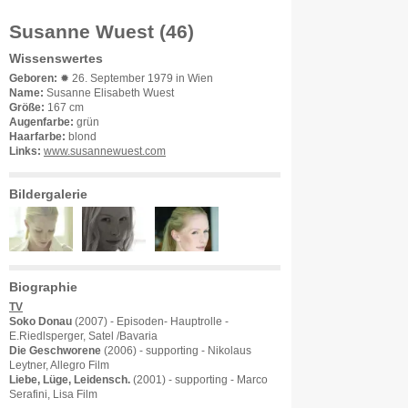
Susanne Wuest (46)
Wissenswertes
Geboren:
✹ 26. September 1979 in Wien
Name:
Susanne Elisabeth Wuest
Größe:
167 cm
Augenfarbe:
grün
Haarfarbe:
blond
Links:
www.susannewuest.com
Bildergalerie
Biographie
TV
Soko Donau
(2007) - Episoden- Hauptrolle -
E.Riedlsperger, Satel /Bavaria
Die Geschworene
(2006) - supporting - Nikolaus
Leytner, Allegro Film
Liebe, Lüge, Leidensch.
(2001) - supporting - Marco
Serafini, Lisa Film