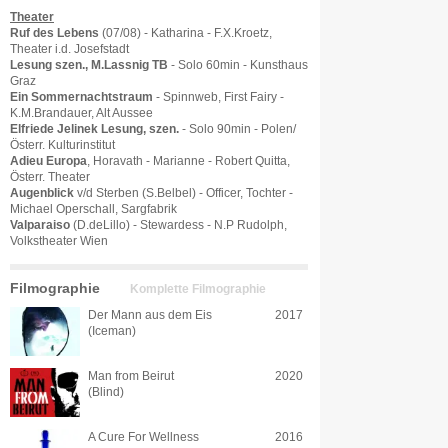
Theater
Ruf des Lebens
(07/08) - Katharina - F.X.Kroetz,
Theater i.d. Josefstadt
Lesung szen., M.Lassnig TB
- Solo 60min - Kunsthaus
Graz
Ein Sommernachtstraum
- Spinnweb, First Fairy -
K.M.Brandauer, Alt Aussee
Elfriede Jelinek Lesung, szen.
- Solo 90min - Polen/
Österr. Kulturinstitut
Adieu Europa
, Horavath - Marianne - Robert Quitta,
Österr. Theater
Augenblick
v/d Sterben (S.Belbel) - Officer, Tochter -
Michael Operschall, Sargfabrik
Valparaiso
(D.deLillo) - Stewardess - N.P Rudolph,
Volkstheater Wien
Filmographie
Komplette Filmographie
Der Mann aus dem Eis
2017
(Iceman)
Man from Beirut
2020
(Blind)
A Cure For Wellness
2016