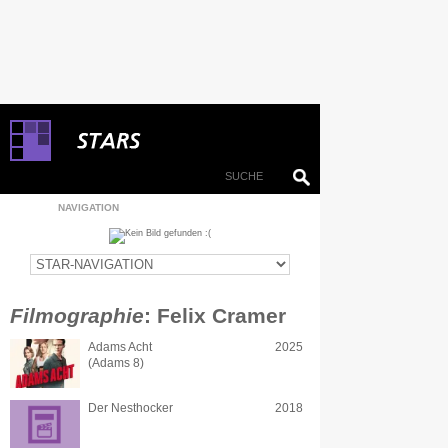
NAVIGATION
Filmographie
: Felix Cramer
Adams Acht
2025
(Adams 8)
Der Nesthocker
2018