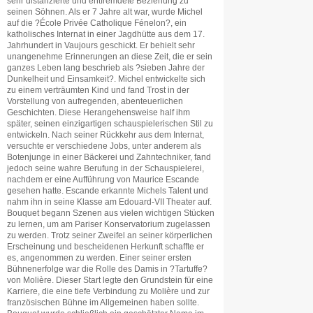
sehr distanzierte und entfremdete Beziehung zu
seinen Söhnen. Als er 7 Jahre alt war, wurde Michel
auf die ?École Privée Catholique Fénelon?, ein
katholisches Internat in einer Jagdhütte aus dem 17.
Jahrhundert in Vaujours geschickt. Er behielt sehr
unangenehme Erinnerungen an diese Zeit, die er sein
ganzes Leben lang beschrieb als ?sieben Jahre der
Dunkelheit und Einsamkeit?. Michel entwickelte sich
zu einem verträumten Kind und fand Trost in der
Vorstellung von aufregenden, abenteuerlichen
Geschichten. Diese Herangehensweise half ihm
später, seinen einzigartigen schauspielerischen Stil zu
entwickeln. Nach seiner Rückkehr aus dem Internat,
versuchte er verschiedene Jobs, unter anderem als
Botenjunge in einer Bäckerei und Zahntechniker, fand
jedoch seine wahre Berufung in der Schauspielerei,
nachdem er eine Aufführung von Maurice Escande
gesehen hatte. Escande erkannte Michels Talent und
nahm ihn in seine Klasse am Edouard-VII Theater auf.
Bouquet begann Szenen aus vielen wichtigen Stücken
zu lernen, um am Pariser Konservatorium zugelassen
zu werden. Trotz seiner Zweifel an seiner körperlichen
Erscheinung und bescheidenen Herkunft schaffte er
es, angenommen zu werden. Einer seiner ersten
Bühnenerfolge war die Rolle des Damis in ?Tartuffe?
von Molière. Dieser Start legte den Grundstein für eine
Karriere, die eine tiefe Verbindung zu Molière und zur
französischen Bühne im Allgemeinen haben sollte.