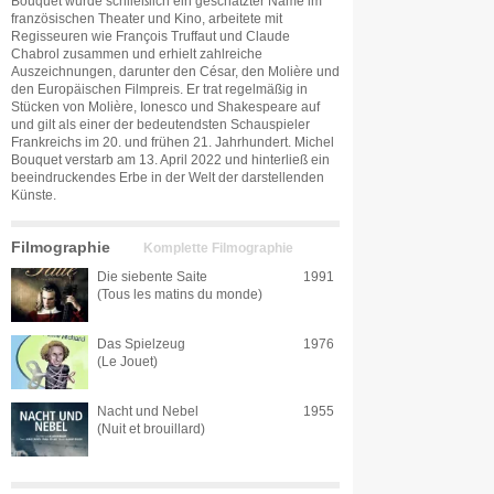
Bouquet wurde schließlich ein geschätzter Name im
französischen Theater und Kino, arbeitete mit
Regisseuren wie François Truffaut und Claude
Chabrol zusammen und erhielt zahlreiche
Auszeichnungen, darunter den César, den Molière und
den Europäischen Filmpreis. Er trat regelmäßig in
Stücken von Molière, Ionesco und Shakespeare auf
und gilt als einer der bedeutendsten Schauspieler
Frankreichs im 20. und frühen 21. Jahrhundert. Michel
Bouquet verstarb am 13. April 2022 und hinterließ ein
beeindruckendes Erbe in der Welt der darstellenden
Künste.
Filmographie
Komplette Filmographie
Die siebente Saite
1991
(Tous les matins du monde)
Das Spielzeug
1976
(Le Jouet)
Nacht und Nebel
1955
(Nuit et brouillard)