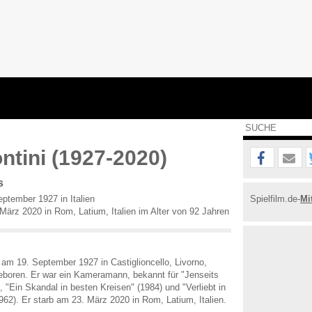
ontini (1927-2020)
s
ptember 1927 in Italien
Spielfilm.de-
Mi
ärz 2020 in Rom, Latium, Italien im Alter von 92 Jahren
e am 19. September 1927 in Castiglioncello, Livorno,
geboren. Er war ein Kameramann, bekannt für "Jenseits
 "Ein Skandal in besten Kreisen" (1984) und "Verliebt in
962). Er starb am 23. März 2020 in Rom, Latium, Italien.